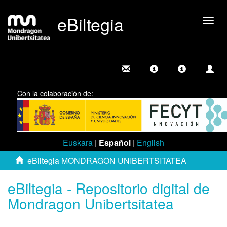
eBiltegia
Camb
nave
Con la colaboración de:
Euskara
|
Español
|
English
eBiltegia MONDRAGON UNIBERTSITATEA
eBiltegia - Repositorio digital de
Mondragon Unibertsitatea