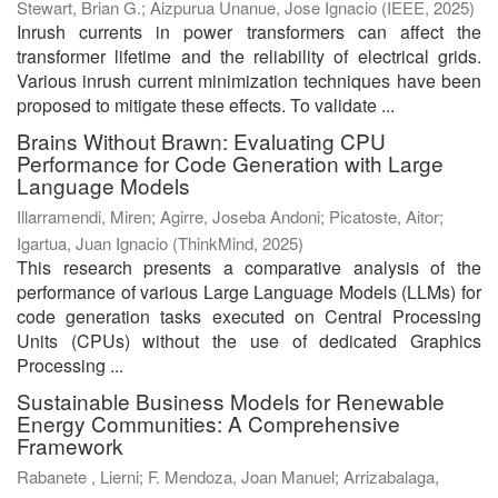
Stewart, Brian G.
;
Aizpurua Unanue, Jose Ignacio
(
IEEE
,
2025
)
Inrush currents in power transformers can affect the
transformer lifetime and the reliability of electrical grids.
Various inrush current minimization techniques have been
proposed to mitigate these effects. To validate ...
Brains Without Brawn: Evaluating CPU
Performance for Code Generation with Large
Language Models
Illarramendi, Miren
;
Agirre, Joseba Andoni
;
Picatoste, Aitor
;
Igartua, Juan Ignacio
(
ThinkMind
,
2025
)
This research presents a comparative analysis of the
performance of various Large Language Models (LLMs) for
code generation tasks executed on Central Processing
Units (CPUs) without the use of dedicated Graphics
Processing ...
Sustainable Business Models for Renewable
Energy Communities: A Comprehensive
Framework
Rabanete , Lierni
;
F. Mendoza, Joan Manuel
;
Arrizabalaga,