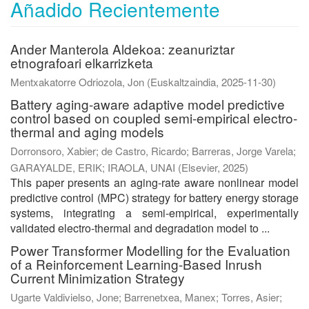
Añadido Recientemente
Ander Manterola Aldekoa: zeanuriztar
etnografoari elkarrizketa
Mentxakatorre Odriozola, Jon
(
Euskaltzaindia
,
2025-11-30
)
Battery aging-aware adaptive model predictive
control based on coupled semi-empirical electro-
thermal and aging models
Dorronsoro, Xabier
;
de Castro, Ricardo
;
Barreras, Jorge Varela
;
GARAYALDE, ERIK
;
IRAOLA, UNAI
(
Elsevier
,
2025
)
This paper presents an aging-rate aware nonlinear model
predictive control (MPC) strategy for battery energy storage
systems, integrating a semi-empirical, experimentally
validated electro-thermal and degradation model to ...
Power Transformer Modelling for the Evaluation
of a Reinforcement Learning-Based Inrush
Current Minimization Strategy
Ugarte Valdivielso, Jone
;
Barrenetxea, Manex
;
Torres, Asier
;