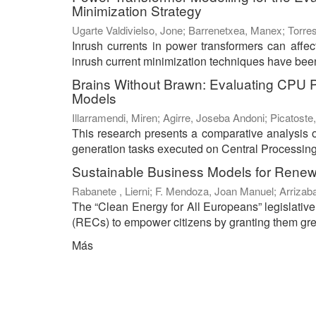
Minimization Strategy
Ugarte Valdivielso, Jone
;
Barrenetxea, Manex
;
Torres
Inrush currents in power transformers can affect 
inrush current minimization techniques have been 
Brains Without Brawn: Evaluating CPU 
Models
Illarramendi, Miren
;
Agirre, Joseba Andoni
;
Picatoste,
This research presents a comparative analysis 
generation tasks executed on Central Processing
Sustainable Business Models for Rene
Rabanete , Lierni
;
F. Mendoza, Joan Manuel
;
Arrizab
The “Clean Energy for All Europeans” legislati
(RECs) to empower citizens by granting them great
Más