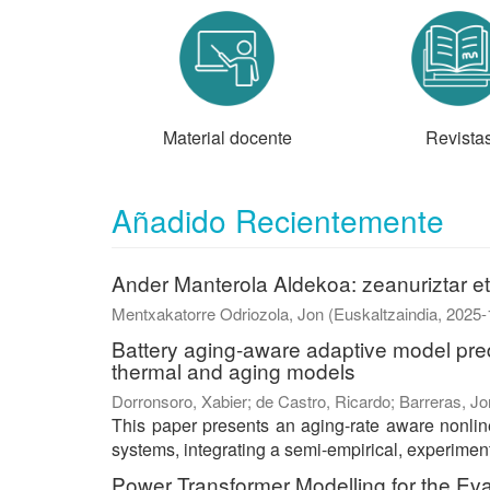
Material docente
Revista
Añadido Recientemente
Ander Manterola Aldekoa: zeanuriztar et
Mentxakatorre Odriozola, Jon
(
Euskaltzaindia
,
2025-
Battery aging-aware adaptive model pred
thermal and aging models
Dorronsoro, Xabier
;
de Castro, Ricardo
;
Barreras, Jo
This paper presents an aging-rate aware nonline
systems, integrating a semi-empirical, experiment
Power Transformer Modelling for the Ev