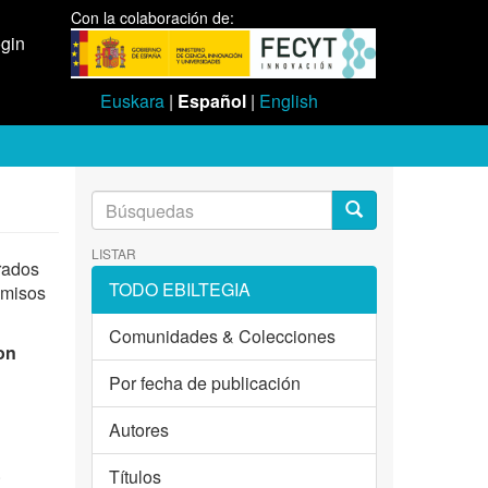
Con la colaboración de:
gin
Euskara
|
Español
|
English
LISTAR
rados
TODO EBILTEGIA
omisos
Comunidades & Colecciones
on
Por fecha de publicación
Autores
.
Títulos