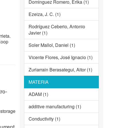
Dominguez Romero, Erika (1)
Ezeiza, J. C. (1)
Rodríguez Ceberio, Antonio
Javier (1)
ieta.
Koop
Soler Mallol, Daniel (1)
Vicente Flores, José Ignacio (1)
Zuriarrain Berasategui, Aitor (1)
MATERIA
ro-
ADAM (1)
additive manufacturing (1)
 storage
Conductivity (1)
urrent