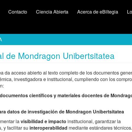
Contacto
Ciencia Abierta
Acerca de eBiltegia
Lo
A
ital de Mondragon Unibertsitatea
tea da acceso abierto al texto completo de los documentos gene
émica, investigadora e institucional, cumpliendo con los compr
n:
 a documentos científicos y materiales docentes de Mondrag
para datos de investigación de Mondragon Unibertsitatea
ementar la
visibilidad e impacto
institucional, garantizar la
 y facilitar su
interoperabilidad
mediante estándares técnicos