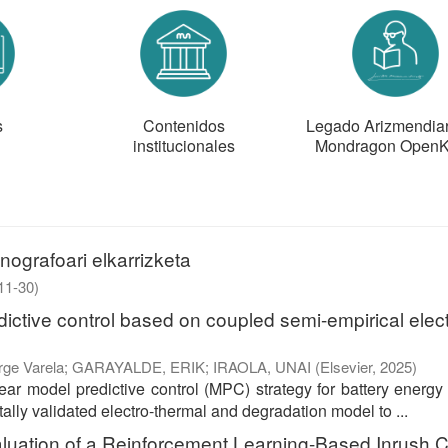
s
Contenidos
Legado Arizmendiarr
institucionales
Mondragon Open
nografoari elkarrizketa
11-30
)
ictive control based on coupled semi-empirical elect
rge Varela
;
GARAYALDE, ERIK
;
IRAOLA, UNAI
(
Elsevier
,
2025
)
ar model predictive control (MPC) strategy for battery energy
ally validated electro-thermal and degradation model to ...
aluation of a Reinforcement Learning-Based Inrush C