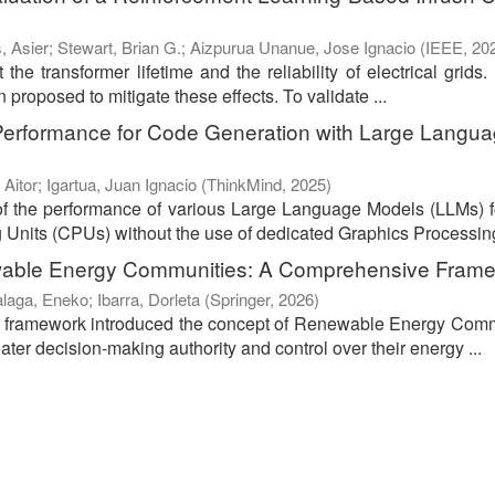
, Asier
;
Stewart, Brian G.
;
Aizpurua Unanue, Jose Ignacio
(
IEEE
,
20
the transformer lifetime and the reliability of electrical grids.
proposed to mitigate these effects. To validate ...
Performance for Code Generation with Large Langu
 Aitor
;
Igartua, Juan Ignacio
(
ThinkMind
,
2025
)
of the performance of various Large Language Models (LLMs) 
 Units (CPUs) without the use of dedicated Graphics Processing
wable Energy Communities: A Comprehensive Fram
alaga, Eneko
;
Ibarra, Dorleta
(
Springer
,
2026
)
ve framework introduced the concept of Renewable Energy Com
er decision-making authority and control over their energy ...