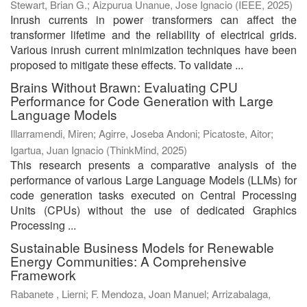
Stewart, Brian G.
;
Aizpurua Unanue, Jose Ignacio
(
IEEE
,
2025
)
Inrush currents in power transformers can affect the
transformer lifetime and the reliability of electrical grids.
Various inrush current minimization techniques have been
proposed to mitigate these effects. To validate ...
Brains Without Brawn: Evaluating CPU
Performance for Code Generation with Large
Language Models
Illarramendi, Miren
;
Agirre, Joseba Andoni
;
Picatoste, Aitor
;
Igartua, Juan Ignacio
(
ThinkMind
,
2025
)
This research presents a comparative analysis of the
performance of various Large Language Models (LLMs) for
code generation tasks executed on Central Processing
Units (CPUs) without the use of dedicated Graphics
Processing ...
Sustainable Business Models for Renewable
Energy Communities: A Comprehensive
Framework
Rabanete , Lierni
;
F. Mendoza, Joan Manuel
;
Arrizabalaga,