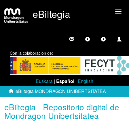
eBiltegia
Camb
nave
Con la colaboración de:
Euskara
|
Español
|
English
eBiltegia MONDRAGON UNIBERTSITATEA
eBiltegia - Repositorio digital de
Mondragon Unibertsitatea