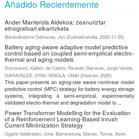
Añadido Recientemente
Ander Manterola Aldekoa: zeanuriztar
etnografoari elkarrizketa
Mentxakatorre Odriozola, Jon
(
Euskaltzaindia
,
2025-11-30
)
Battery aging-aware adaptive model predictive
control based on coupled semi-empirical electro-
thermal and aging models
Dorronsoro, Xabier
;
de Castro, Ricardo
;
Barreras, Jorge Varela
;
GARAYALDE, ERIK
;
IRAOLA, UNAI
(
Elsevier
,
2025
)
This paper presents an aging-rate aware nonlinear model
predictive control (MPC) strategy for battery energy storage
systems, integrating a semi-empirical, experimentally
validated electro-thermal and degradation model to ...
Power Transformer Modelling for the Evaluation
of a Reinforcement Learning-Based Inrush
Current Minimization Strategy
Ugarte Valdivielso, Jone
;
Barrenetxea, Manex
;
Torres, Asier
;