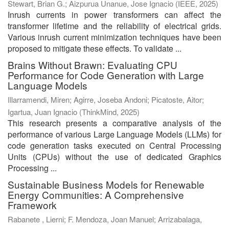
Stewart, Brian G.
;
Aizpurua Unanue, Jose Ignacio
(
IEEE
,
2025
)
Inrush currents in power transformers can affect the
transformer lifetime and the reliability of electrical grids.
Various inrush current minimization techniques have been
proposed to mitigate these effects. To validate ...
Brains Without Brawn: Evaluating CPU
Performance for Code Generation with Large
Language Models
Illarramendi, Miren
;
Agirre, Joseba Andoni
;
Picatoste, Aitor
;
Igartua, Juan Ignacio
(
ThinkMind
,
2025
)
This research presents a comparative analysis of the
performance of various Large Language Models (LLMs) for
code generation tasks executed on Central Processing
Units (CPUs) without the use of dedicated Graphics
Processing ...
Sustainable Business Models for Renewable
Energy Communities: A Comprehensive
Framework
Rabanete , Lierni
;
F. Mendoza, Joan Manuel
;
Arrizabalaga,