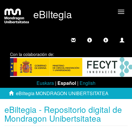
eBiltegia
Camb
nave
Con la colaboración de:
Euskara
|
Español
|
English
eBiltegia MONDRAGON UNIBERTSITATEA
eBiltegia - Repositorio digital de
Mondragon Unibertsitatea