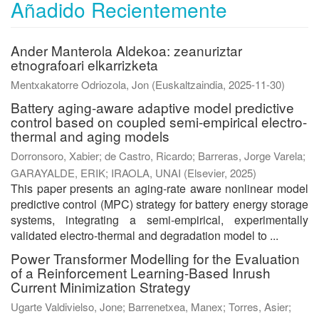
Añadido Recientemente
Ander Manterola Aldekoa: zeanuriztar
etnografoari elkarrizketa
Mentxakatorre Odriozola, Jon
(
Euskaltzaindia
,
2025-11-30
)
Battery aging-aware adaptive model predictive
control based on coupled semi-empirical electro-
thermal and aging models
Dorronsoro, Xabier
;
de Castro, Ricardo
;
Barreras, Jorge Varela
;
GARAYALDE, ERIK
;
IRAOLA, UNAI
(
Elsevier
,
2025
)
This paper presents an aging-rate aware nonlinear model
predictive control (MPC) strategy for battery energy storage
systems, integrating a semi-empirical, experimentally
validated electro-thermal and degradation model to ...
Power Transformer Modelling for the Evaluation
of a Reinforcement Learning-Based Inrush
Current Minimization Strategy
Ugarte Valdivielso, Jone
;
Barrenetxea, Manex
;
Torres, Asier
;