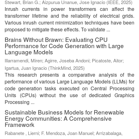
Stewart, Brian G.
;
Aizpurua Unanue, Jose Ignacio
(
IEEE
,
2025
)
Inrush currents in power transformers can affect the
transformer lifetime and the reliability of electrical grids.
Various inrush current minimization techniques have been
proposed to mitigate these effects. To validate ...
Brains Without Brawn: Evaluating CPU
Performance for Code Generation with Large
Language Models
Illarramendi, Miren
;
Agirre, Joseba Andoni
;
Picatoste, Aitor
;
Igartua, Juan Ignacio
(
ThinkMind
,
2025
)
This research presents a comparative analysis of the
performance of various Large Language Models (LLMs) for
code generation tasks executed on Central Processing
Units (CPUs) without the use of dedicated Graphics
Processing ...
Sustainable Business Models for Renewable
Energy Communities: A Comprehensive
Framework
Rabanete , Lierni
;
F. Mendoza, Joan Manuel
;
Arrizabalaga,