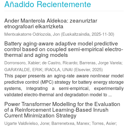
Añadido Recientemente
Ander Manterola Aldekoa: zeanuriztar
etnografoari elkarrizketa
Mentxakatorre Odriozola, Jon
(
Euskaltzaindia
,
2025-11-30
)
Battery aging-aware adaptive model predictive
control based on coupled semi-empirical electro-
thermal and aging models
Dorronsoro, Xabier
;
de Castro, Ricardo
;
Barreras, Jorge Varela
;
GARAYALDE, ERIK
;
IRAOLA, UNAI
(
Elsevier
,
2025
)
This paper presents an aging-rate aware nonlinear model
predictive control (MPC) strategy for battery energy storage
systems, integrating a semi-empirical, experimentally
validated electro-thermal and degradation model to ...
Power Transformer Modelling for the Evaluation
of a Reinforcement Learning-Based Inrush
Current Minimization Strategy
Ugarte Valdivielso, Jone
;
Barrenetxea, Manex
;
Torres, Asier
;