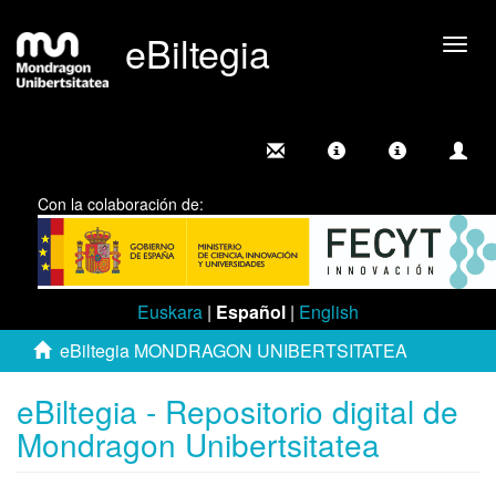
eBiltegia
Camb
nave
Con la colaboración de:
Euskara
|
Español
|
English
eBiltegia MONDRAGON UNIBERTSITATEA
eBiltegia - Repositorio digital de
Mondragon Unibertsitatea