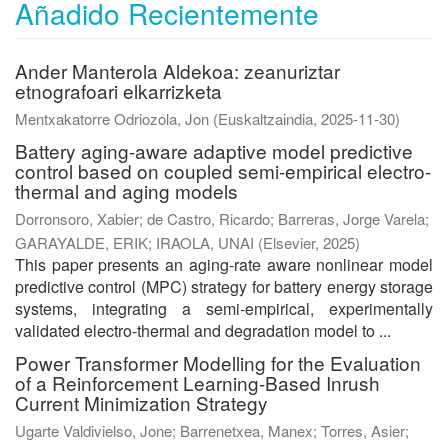
Añadido Recientemente
Ander Manterola Aldekoa: zeanuriztar
etnografoari elkarrizketa
Mentxakatorre Odriozola, Jon
(
Euskaltzaindia
,
2025-11-30
)
Battery aging-aware adaptive model predictive
control based on coupled semi-empirical electro-
thermal and aging models
Dorronsoro, Xabier
;
de Castro, Ricardo
;
Barreras, Jorge Varela
;
GARAYALDE, ERIK
;
IRAOLA, UNAI
(
Elsevier
,
2025
)
This paper presents an aging-rate aware nonlinear model
predictive control (MPC) strategy for battery energy storage
systems, integrating a semi-empirical, experimentally
validated electro-thermal and degradation model to ...
Power Transformer Modelling for the Evaluation
of a Reinforcement Learning-Based Inrush
Current Minimization Strategy
Ugarte Valdivielso, Jone
;
Barrenetxea, Manex
;
Torres, Asier
;