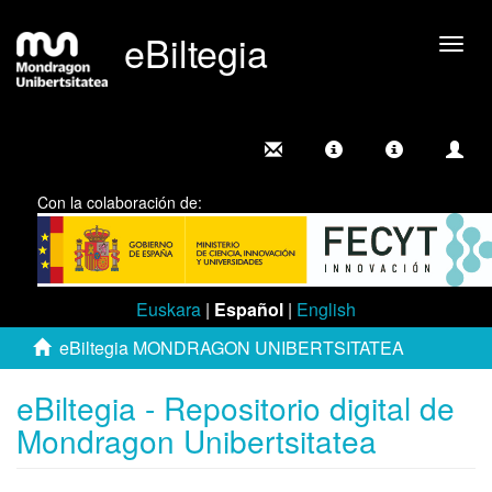
eBiltegia
Camb
nave
Con la colaboración de:
Euskara
|
Español
|
English
eBiltegia MONDRAGON UNIBERTSITATEA
eBiltegia - Repositorio digital de
Mondragon Unibertsitatea