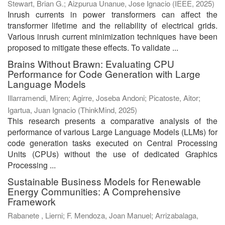
Stewart, Brian G.
;
Aizpurua Unanue, Jose Ignacio
(
IEEE
,
2025
)
Inrush currents in power transformers can affect the
transformer lifetime and the reliability of electrical grids.
Various inrush current minimization techniques have been
proposed to mitigate these effects. To validate ...
Brains Without Brawn: Evaluating CPU
Performance for Code Generation with Large
Language Models
Illarramendi, Miren
;
Agirre, Joseba Andoni
;
Picatoste, Aitor
;
Igartua, Juan Ignacio
(
ThinkMind
,
2025
)
This research presents a comparative analysis of the
performance of various Large Language Models (LLMs) for
code generation tasks executed on Central Processing
Units (CPUs) without the use of dedicated Graphics
Processing ...
Sustainable Business Models for Renewable
Energy Communities: A Comprehensive
Framework
Rabanete , Lierni
;
F. Mendoza, Joan Manuel
;
Arrizabalaga,