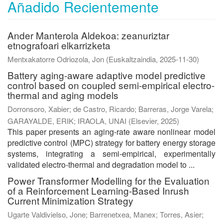
Añadido Recientemente
Ander Manterola Aldekoa: zeanuriztar
etnografoari elkarrizketa
Mentxakatorre Odriozola, Jon
(
Euskaltzaindia
,
2025-11-30
)
Battery aging-aware adaptive model predictive
control based on coupled semi-empirical electro-
thermal and aging models
Dorronsoro, Xabier
;
de Castro, Ricardo
;
Barreras, Jorge Varela
;
GARAYALDE, ERIK
;
IRAOLA, UNAI
(
Elsevier
,
2025
)
This paper presents an aging-rate aware nonlinear model
predictive control (MPC) strategy for battery energy storage
systems, integrating a semi-empirical, experimentally
validated electro-thermal and degradation model to ...
Power Transformer Modelling for the Evaluation
of a Reinforcement Learning-Based Inrush
Current Minimization Strategy
Ugarte Valdivielso, Jone
;
Barrenetxea, Manex
;
Torres, Asier
;