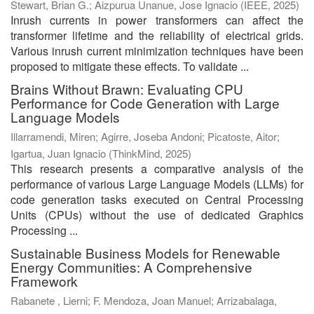
Stewart, Brian G.
;
Aizpurua Unanue, Jose Ignacio
(
IEEE
,
2025
)
Inrush currents in power transformers can affect the
transformer lifetime and the reliability of electrical grids.
Various inrush current minimization techniques have been
proposed to mitigate these effects. To validate ...
Brains Without Brawn: Evaluating CPU
Performance for Code Generation with Large
Language Models
Illarramendi, Miren
;
Agirre, Joseba Andoni
;
Picatoste, Aitor
;
Igartua, Juan Ignacio
(
ThinkMind
,
2025
)
This research presents a comparative analysis of the
performance of various Large Language Models (LLMs) for
code generation tasks executed on Central Processing
Units (CPUs) without the use of dedicated Graphics
Processing ...
Sustainable Business Models for Renewable
Energy Communities: A Comprehensive
Framework
Rabanete , Lierni
;
F. Mendoza, Joan Manuel
;
Arrizabalaga,