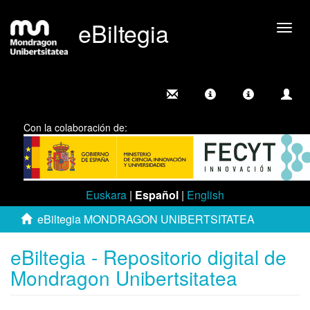
eBiltegia
Camb
nave
Con la colaboración de:
Euskara
|
Español
|
English
eBiltegia MONDRAGON UNIBERTSITATEA
eBiltegia - Repositorio digital de
Mondragon Unibertsitatea