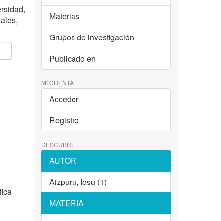
ersidad,
Materias
nales,
Grupos de investigación
Publicado en
MI CUENTA
Acceder
Registro
DESCUBRE
AUTOR
Aizpuru, Iosu (1)
fica
MATERIA