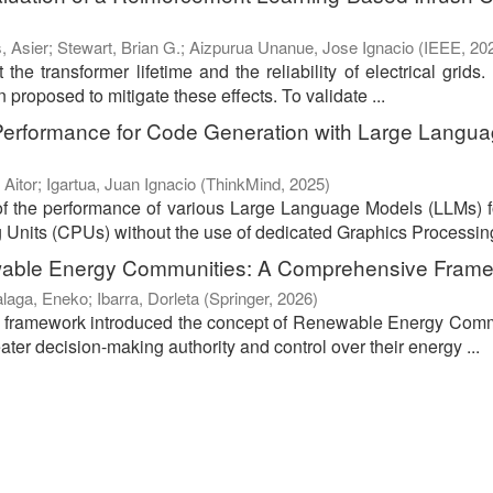
, Asier
;
Stewart, Brian G.
;
Aizpurua Unanue, Jose Ignacio
(
IEEE
,
20
the transformer lifetime and the reliability of electrical grids.
proposed to mitigate these effects. To validate ...
Performance for Code Generation with Large Langu
 Aitor
;
Igartua, Juan Ignacio
(
ThinkMind
,
2025
)
of the performance of various Large Language Models (LLMs) 
 Units (CPUs) without the use of dedicated Graphics Processing
wable Energy Communities: A Comprehensive Fram
alaga, Eneko
;
Ibarra, Dorleta
(
Springer
,
2026
)
ve framework introduced the concept of Renewable Energy Com
er decision-making authority and control over their energy ...