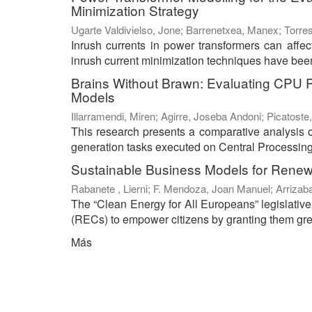
Minimization Strategy
Ugarte Valdivielso, Jone
;
Barrenetxea, Manex
;
Torres
Inrush currents in power transformers can affect 
inrush current minimization techniques have been 
Brains Without Brawn: Evaluating CPU 
Models
Illarramendi, Miren
;
Agirre, Joseba Andoni
;
Picatoste,
This research presents a comparative analysis 
generation tasks executed on Central Processing
Sustainable Business Models for Rene
Rabanete , Lierni
;
F. Mendoza, Joan Manuel
;
Arrizab
The “Clean Energy for All Europeans” legislati
(RECs) to empower citizens by granting them great
Más