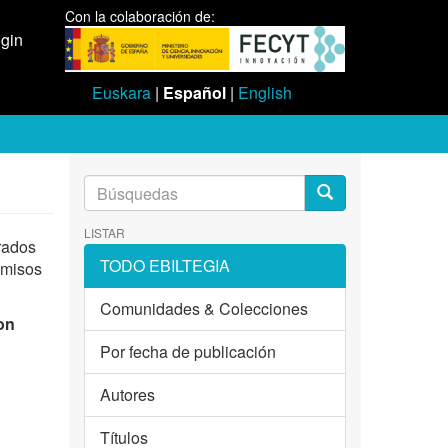
Con la colaboración de:
gin
Euskara
|
Español
|
English
LISTAR
rados
TODO EBILTEGIA
omisos
Comunidades & Colecciones
on
Por fecha de publicación
Autores
.
Títulos