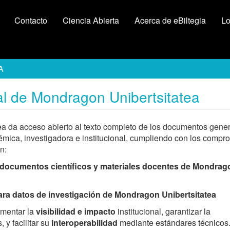
Contacto
Ciencia Abierta
Acerca de eBiltegia
Lo
A
ital de Mondragon Unibertsitatea
tea da acceso abierto al texto completo de los documentos gene
émica, investigadora e institucional, cumpliendo con los compr
n:
 a documentos científicos y materiales docentes de Mondrag
para datos de investigación de Mondragon Unibertsitatea
ementar la
visibilidad e impacto
institucional, garantizar la
 y facilitar su
interoperabilidad
mediante estándares técnicos