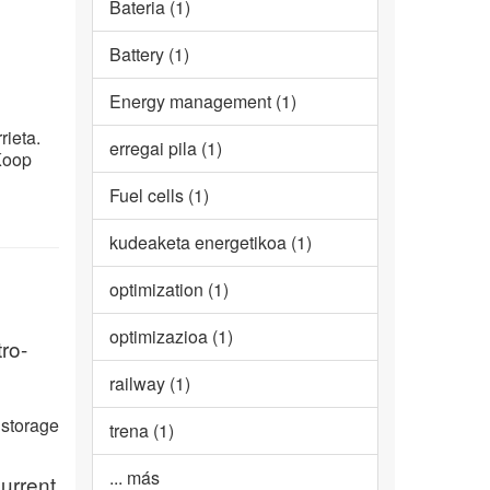
Bateria (1)
Battery (1)
Energy management (1)
ieta.
erregai pila (1)
Koop
Fuel cells (1)
kudeaketa energetikoa (1)
optimization (1)
optimizazioa (1)
ro-
railway (1)
 storage
trena (1)
... más
urrent