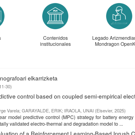
s
Contenidos
Legado Arizmendiarr
institucionales
Mondragon Open
nografoari elkarrizketa
11-30
)
ictive control based on coupled semi-empirical elect
rge Varela
;
GARAYALDE, ERIK
;
IRAOLA, UNAI
(
Elsevier
,
2025
)
ar model predictive control (MPC) strategy for battery energy
ally validated electro-thermal and degradation model to ...
aluation of a Reinforcement Learning-Based Inrush C