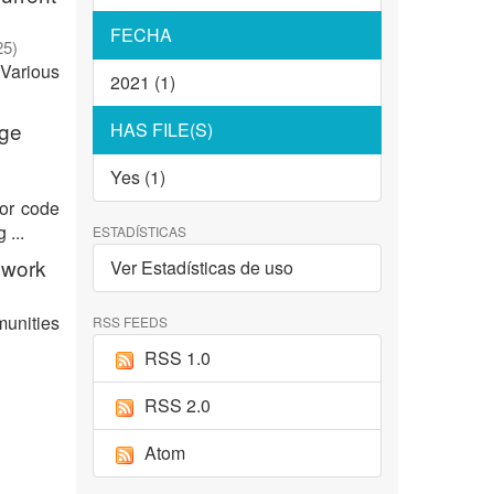
FECHA
25
)
 Various
2021 (1)
age
HAS FILE(S)
Yes (1)
for code
 ...
ESTADÍSTICAS
ework
Ver Estadísticas de uso
munities
RSS FEEDS
RSS 1.0
RSS 2.0
Atom