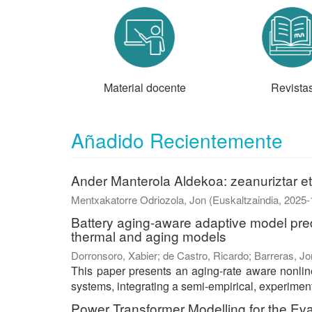
Material docente
Revista
Añadido Recientemente
Ander Manterola Aldekoa: zeanuriztar et
Mentxakatorre Odriozola, Jon
(
Euskaltzaindia
,
2025-
Battery aging-aware adaptive model pred
thermal and aging models
Dorronsoro, Xabier
;
de Castro, Ricardo
;
Barreras, Jo
This paper presents an aging-rate aware nonline
systems, integrating a semi-empirical, experiment
Power Transformer Modelling for the Ev