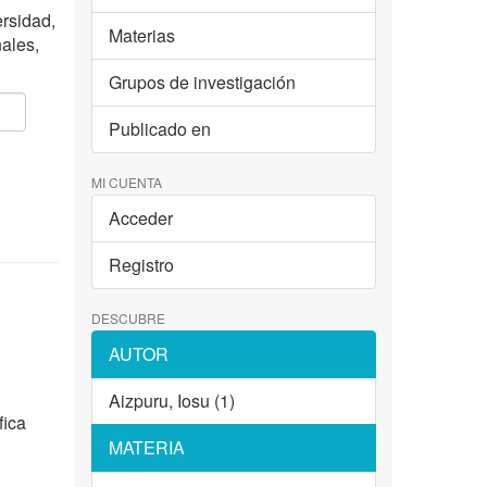
ersidad,
Materias
nales,
Grupos de investigación
Publicado en
MI CUENTA
Acceder
Registro
DESCUBRE
AUTOR
Aizpuru, Iosu (1)
fica
MATERIA