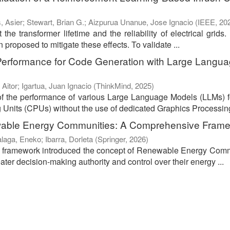
, Asier
;
Stewart, Brian G.
;
Aizpurua Unanue, Jose Ignacio
(
IEEE
,
20
the transformer lifetime and the reliability of electrical grids.
proposed to mitigate these effects. To validate ...
Performance for Code Generation with Large Langu
 Aitor
;
Igartua, Juan Ignacio
(
ThinkMind
,
2025
)
of the performance of various Large Language Models (LLMs) 
 Units (CPUs) without the use of dedicated Graphics Processing
wable Energy Communities: A Comprehensive Fram
alaga, Eneko
;
Ibarra, Dorleta
(
Springer
,
2026
)
ve framework introduced the concept of Renewable Energy Com
er decision-making authority and control over their energy ...