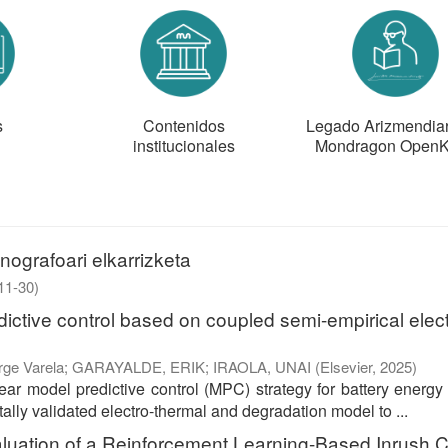
s
Contenidos
Legado Arizmendiarr
institucionales
Mondragon Open
nografoari elkarrizketa
11-30
)
ictive control based on coupled semi-empirical elect
rge Varela
;
GARAYALDE, ERIK
;
IRAOLA, UNAI
(
Elsevier
,
2025
)
ar model predictive control (MPC) strategy for battery energy
ally validated electro-thermal and degradation model to ...
aluation of a Reinforcement Learning-Based Inrush C