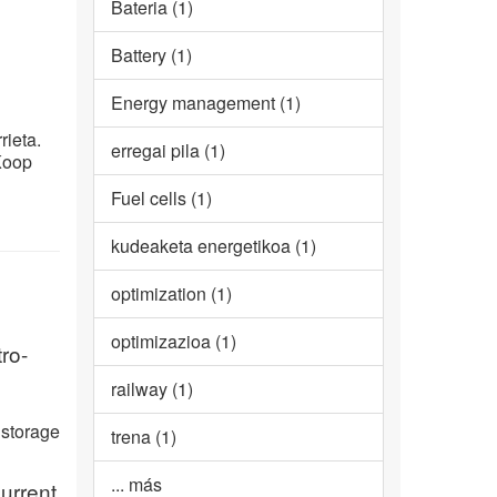
Bateria (1)
Battery (1)
Energy management (1)
ieta.
erregai pila (1)
Koop
Fuel cells (1)
kudeaketa energetikoa (1)
optimization (1)
optimizazioa (1)
ro-
railway (1)
 storage
trena (1)
... más
urrent