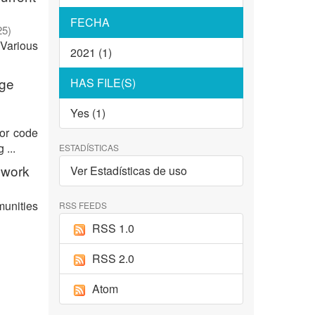
FECHA
25
)
 Various
2021 (1)
age
HAS FILE(S)
Yes (1)
for code
 ...
ESTADÍSTICAS
ework
Ver Estadísticas de uso
munities
RSS FEEDS
RSS 1.0
RSS 2.0
Atom