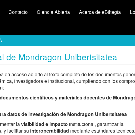
Contacto
Ciencia Abierta
Acerca de eBiltegia
Lo
A
ital de Mondragon Unibertsitatea
tea da acceso abierto al texto completo de los documentos gene
émica, investigadora e institucional, cumpliendo con los compr
n:
 a documentos científicos y materiales docentes de Mondrag
para datos de investigación de Mondragon Unibertsitatea
ementar la
visibilidad e impacto
institucional, garantizar la
 y facilitar su
interoperabilidad
mediante estándares técnicos