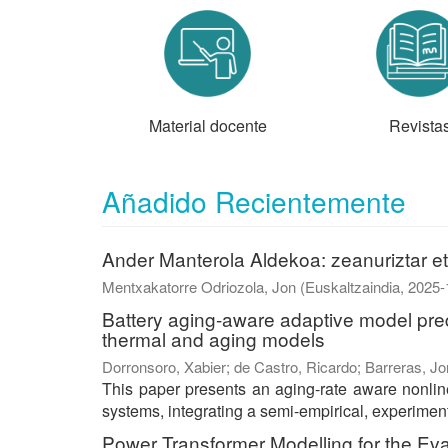
Material docente
Revista
Añadido Recientemente
Ander Manterola Aldekoa: zeanuriztar et
Mentxakatorre Odriozola, Jon
(
Euskaltzaindia
,
2025-
Battery aging-aware adaptive model pred
thermal and aging models
Dorronsoro, Xabier
;
de Castro, Ricardo
;
Barreras, Jo
This paper presents an aging-rate aware nonline
systems, integrating a semi-empirical, experiment
Power Transformer Modelling for the Ev