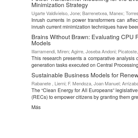
Minimization Strategy
Ugarte Valdivielso, Jone
;
Barrenetxea, Manex
;
Torres
Inrush currents in power transformers can affect 
inrush current minimization techniques have been 
Brains Without Brawn: Evaluating CPU 
Models
Illarramendi, Miren
;
Agirre, Joseba Andoni
;
Picatoste,
This research presents a comparative analysis 
generation tasks executed on Central Processing
Sustainable Business Models for Rene
Rabanete , Lierni
;
F. Mendoza, Joan Manuel
;
Arrizab
The “Clean Energy for All Europeans” legislati
(RECs) to empower citizens by granting them great
Más