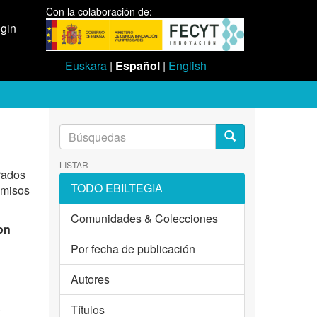
Con la colaboración de:
gin
Euskara
|
Español
|
English
LISTAR
rados
TODO EBILTEGIA
omisos
Comunidades & Colecciones
on
Por fecha de publicación
Autores
.
Títulos