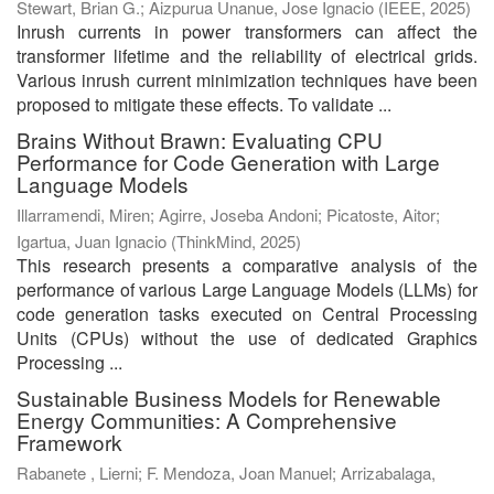
Stewart, Brian G.
;
Aizpurua Unanue, Jose Ignacio
(
IEEE
,
2025
)
Inrush currents in power transformers can affect the
transformer lifetime and the reliability of electrical grids.
Various inrush current minimization techniques have been
proposed to mitigate these effects. To validate ...
Brains Without Brawn: Evaluating CPU
Performance for Code Generation with Large
Language Models
Illarramendi, Miren
;
Agirre, Joseba Andoni
;
Picatoste, Aitor
;
Igartua, Juan Ignacio
(
ThinkMind
,
2025
)
This research presents a comparative analysis of the
performance of various Large Language Models (LLMs) for
code generation tasks executed on Central Processing
Units (CPUs) without the use of dedicated Graphics
Processing ...
Sustainable Business Models for Renewable
Energy Communities: A Comprehensive
Framework
Rabanete , Lierni
;
F. Mendoza, Joan Manuel
;
Arrizabalaga,