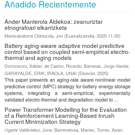
Añadido Recientemente
Ander Manterola Aldekoa: zeanuriztar
etnografoari elkarrizketa
Mentxakatorre Odriozola, Jon
(
Euskaltzaindia
,
2025-11-30
)
Battery aging-aware adaptive model predictive
control based on coupled semi-empirical electro-
thermal and aging models
Dorronsoro, Xabier
;
de Castro, Ricardo
;
Barreras, Jorge Varela
;
GARAYALDE, ERIK
;
IRAOLA, UNAI
(
Elsevier
,
2025
)
This paper presents an aging-rate aware nonlinear model
predictive control (MPC) strategy for battery energy storage
systems, integrating a semi-empirical, experimentally
validated electro-thermal and degradation model to ...
Power Transformer Modelling for the Evaluation
of a Reinforcement Learning-Based Inrush
Current Minimization Strategy
Ugarte Valdivielso, Jone
;
Barrenetxea, Manex
;
Torres, Asier
;