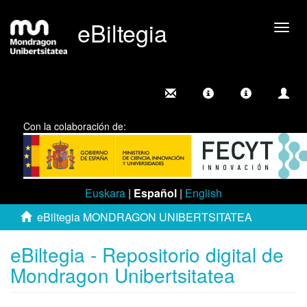
eBiltegia
Camb
nave
Con la colaboración de:
Euskara
|
Español
|
English
eBiltegia MONDRAGON UNIBERTSITATEA
eBiltegia - Repositorio digital de
Mondragon Unibertsitatea