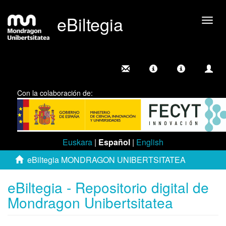
eBiltegia
Camb
nave
Con la colaboración de:
Euskara
|
Español
|
English
eBiltegia MONDRAGON UNIBERTSITATEA
eBiltegia - Repositorio digital de
Mondragon Unibertsitatea