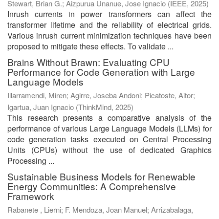
Stewart, Brian G.
;
Aizpurua Unanue, Jose Ignacio
(
IEEE
,
2025
)
Inrush currents in power transformers can affect the
transformer lifetime and the reliability of electrical grids.
Various inrush current minimization techniques have been
proposed to mitigate these effects. To validate ...
Brains Without Brawn: Evaluating CPU
Performance for Code Generation with Large
Language Models
Illarramendi, Miren
;
Agirre, Joseba Andoni
;
Picatoste, Aitor
;
Igartua, Juan Ignacio
(
ThinkMind
,
2025
)
This research presents a comparative analysis of the
performance of various Large Language Models (LLMs) for
code generation tasks executed on Central Processing
Units (CPUs) without the use of dedicated Graphics
Processing ...
Sustainable Business Models for Renewable
Energy Communities: A Comprehensive
Framework
Rabanete , Lierni
;
F. Mendoza, Joan Manuel
;
Arrizabalaga,