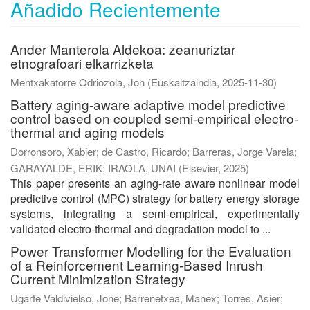
Añadido Recientemente
Ander Manterola Aldekoa: zeanuriztar
etnografoari elkarrizketa
Mentxakatorre Odriozola, Jon
(
Euskaltzaindia
,
2025-11-30
)
Battery aging-aware adaptive model predictive
control based on coupled semi-empirical electro-
thermal and aging models
Dorronsoro, Xabier
;
de Castro, Ricardo
;
Barreras, Jorge Varela
;
GARAYALDE, ERIK
;
IRAOLA, UNAI
(
Elsevier
,
2025
)
This paper presents an aging-rate aware nonlinear model
predictive control (MPC) strategy for battery energy storage
systems, integrating a semi-empirical, experimentally
validated electro-thermal and degradation model to ...
Power Transformer Modelling for the Evaluation
of a Reinforcement Learning-Based Inrush
Current Minimization Strategy
Ugarte Valdivielso, Jone
;
Barrenetxea, Manex
;
Torres, Asier
;