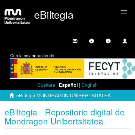
eBiltegia
Camb
nave
Con la colaboración de:
Euskara
|
Español
|
English
eBiltegia MONDRAGON UNIBERTSITATEA
eBiltegia - Repositorio digital de
Mondragon Unibertsitatea