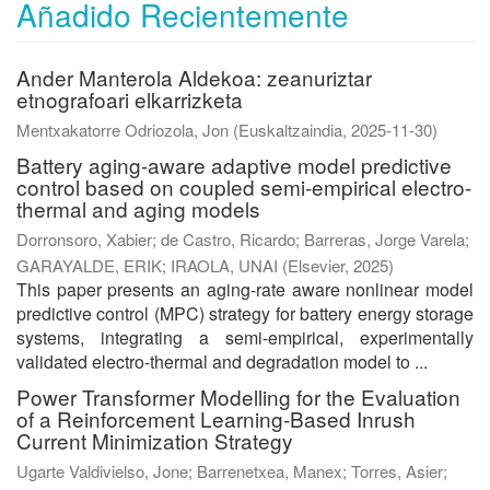
Añadido Recientemente
Ander Manterola Aldekoa: zeanuriztar
etnografoari elkarrizketa
Mentxakatorre Odriozola, Jon
(
Euskaltzaindia
,
2025-11-30
)
Battery aging-aware adaptive model predictive
control based on coupled semi-empirical electro-
thermal and aging models
Dorronsoro, Xabier
;
de Castro, Ricardo
;
Barreras, Jorge Varela
;
GARAYALDE, ERIK
;
IRAOLA, UNAI
(
Elsevier
,
2025
)
This paper presents an aging-rate aware nonlinear model
predictive control (MPC) strategy for battery energy storage
systems, integrating a semi-empirical, experimentally
validated electro-thermal and degradation model to ...
Power Transformer Modelling for the Evaluation
of a Reinforcement Learning-Based Inrush
Current Minimization Strategy
Ugarte Valdivielso, Jone
;
Barrenetxea, Manex
;
Torres, Asier
;