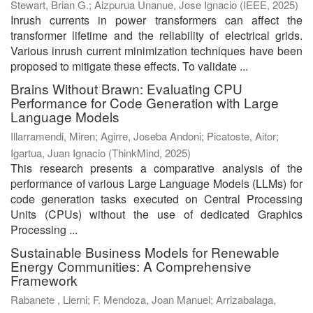
Stewart, Brian G.
;
Aizpurua Unanue, Jose Ignacio
(
IEEE
,
2025
)
Inrush currents in power transformers can affect the
transformer lifetime and the reliability of electrical grids.
Various inrush current minimization techniques have been
proposed to mitigate these effects. To validate ...
Brains Without Brawn: Evaluating CPU
Performance for Code Generation with Large
Language Models
Illarramendi, Miren
;
Agirre, Joseba Andoni
;
Picatoste, Aitor
;
Igartua, Juan Ignacio
(
ThinkMind
,
2025
)
This research presents a comparative analysis of the
performance of various Large Language Models (LLMs) for
code generation tasks executed on Central Processing
Units (CPUs) without the use of dedicated Graphics
Processing ...
Sustainable Business Models for Renewable
Energy Communities: A Comprehensive
Framework
Rabanete , Lierni
;
F. Mendoza, Joan Manuel
;
Arrizabalaga,