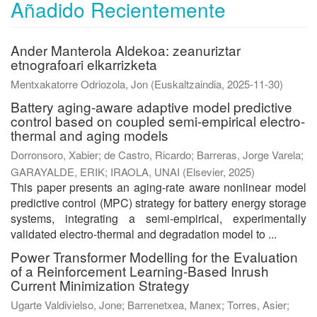
Añadido Recientemente
Ander Manterola Aldekoa: zeanuriztar
etnografoari elkarrizketa
Mentxakatorre Odriozola, Jon
(
Euskaltzaindia
,
2025-11-30
)
Battery aging-aware adaptive model predictive
control based on coupled semi-empirical electro-
thermal and aging models
Dorronsoro, Xabier
;
de Castro, Ricardo
;
Barreras, Jorge Varela
;
GARAYALDE, ERIK
;
IRAOLA, UNAI
(
Elsevier
,
2025
)
This paper presents an aging-rate aware nonlinear model
predictive control (MPC) strategy for battery energy storage
systems, integrating a semi-empirical, experimentally
validated electro-thermal and degradation model to ...
Power Transformer Modelling for the Evaluation
of a Reinforcement Learning-Based Inrush
Current Minimization Strategy
Ugarte Valdivielso, Jone
;
Barrenetxea, Manex
;
Torres, Asier
;