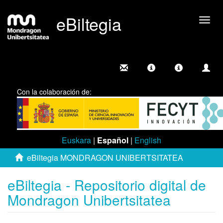
eBiltegia
Camb
nave
Con la colaboración de:
Euskara
|
Español
|
English
eBiltegia MONDRAGON UNIBERTSITATEA
eBiltegia - Repositorio digital de
Mondragon Unibertsitatea