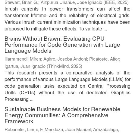
Stewart, Brian G.
;
Aizpurua Unanue, Jose Ignacio
(
IEEE
,
2025
)
Inrush currents in power transformers can affect the
transformer lifetime and the reliability of electrical grids.
Various inrush current minimization techniques have been
proposed to mitigate these effects. To validate ...
Brains Without Brawn: Evaluating CPU
Performance for Code Generation with Large
Language Models
Illarramendi, Miren
;
Agirre, Joseba Andoni
;
Picatoste, Aitor
;
Igartua, Juan Ignacio
(
ThinkMind
,
2025
)
This research presents a comparative analysis of the
performance of various Large Language Models (LLMs) for
code generation tasks executed on Central Processing
Units (CPUs) without the use of dedicated Graphics
Processing ...
Sustainable Business Models for Renewable
Energy Communities: A Comprehensive
Framework
Rabanete , Lierni
;
F. Mendoza, Joan Manuel
;
Arrizabalaga,