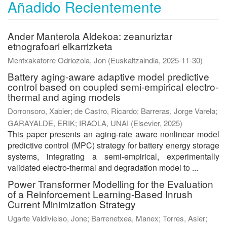
Añadido Recientemente
Ander Manterola Aldekoa: zeanuriztar
etnografoari elkarrizketa
Mentxakatorre Odriozola, Jon
(
Euskaltzaindia
,
2025-11-30
)
Battery aging-aware adaptive model predictive
control based on coupled semi-empirical electro-
thermal and aging models
Dorronsoro, Xabier
;
de Castro, Ricardo
;
Barreras, Jorge Varela
;
GARAYALDE, ERIK
;
IRAOLA, UNAI
(
Elsevier
,
2025
)
This paper presents an aging-rate aware nonlinear model
predictive control (MPC) strategy for battery energy storage
systems, integrating a semi-empirical, experimentally
validated electro-thermal and degradation model to ...
Power Transformer Modelling for the Evaluation
of a Reinforcement Learning-Based Inrush
Current Minimization Strategy
Ugarte Valdivielso, Jone
;
Barrenetxea, Manex
;
Torres, Asier
;