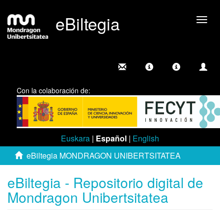
eBiltegia
Camb
nave
Con la colaboración de:
Euskara
|
Español
|
English
eBiltegia MONDRAGON UNIBERTSITATEA
eBiltegia - Repositorio digital de
Mondragon Unibertsitatea