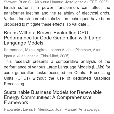
Stewart, Brian G.
;
Aizpurua Unanue, Jose Ignacio
(
IEEE
,
2025
)
Inrush currents in power transformers can affect the
transformer lifetime and the reliability of electrical grids.
Various inrush current minimization techniques have been
proposed to mitigate these effects. To validate ...
Brains Without Brawn: Evaluating CPU
Performance for Code Generation with Large
Language Models
Illarramendi, Miren
;
Agirre, Joseba Andoni
;
Picatoste, Aitor
;
Igartua, Juan Ignacio
(
ThinkMind
,
2025
)
This research presents a comparative analysis of the
performance of various Large Language Models (LLMs) for
code generation tasks executed on Central Processing
Units (CPUs) without the use of dedicated Graphics
Processing ...
Sustainable Business Models for Renewable
Energy Communities: A Comprehensive
Framework
Rabanete , Lierni
;
F. Mendoza, Joan Manuel
;
Arrizabalaga,