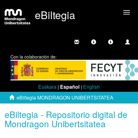
eBiltegia
Camb
nave
Con la colaboración de:
Euskara
|
Español
|
English
eBiltegia MONDRAGON UNIBERTSITATEA
eBiltegia - Repositorio digital de
Mondragon Unibertsitatea