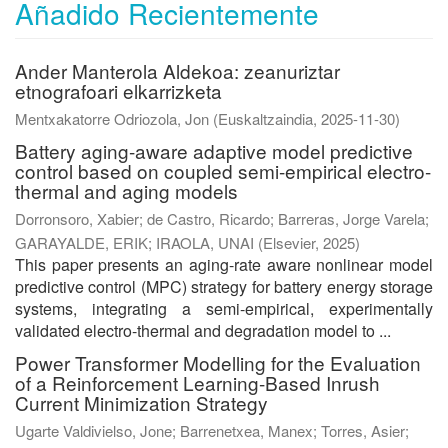
Añadido Recientemente
Ander Manterola Aldekoa: zeanuriztar
etnografoari elkarrizketa
Mentxakatorre Odriozola, Jon
(
Euskaltzaindia
,
2025-11-30
)
Battery aging-aware adaptive model predictive
control based on coupled semi-empirical electro-
thermal and aging models
Dorronsoro, Xabier
;
de Castro, Ricardo
;
Barreras, Jorge Varela
;
GARAYALDE, ERIK
;
IRAOLA, UNAI
(
Elsevier
,
2025
)
This paper presents an aging-rate aware nonlinear model
predictive control (MPC) strategy for battery energy storage
systems, integrating a semi-empirical, experimentally
validated electro-thermal and degradation model to ...
Power Transformer Modelling for the Evaluation
of a Reinforcement Learning-Based Inrush
Current Minimization Strategy
Ugarte Valdivielso, Jone
;
Barrenetxea, Manex
;
Torres, Asier
;