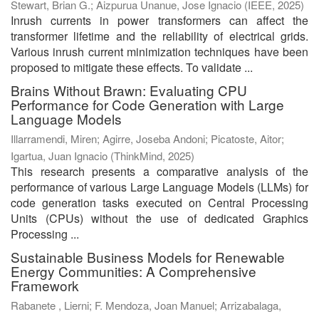
Stewart, Brian G.
;
Aizpurua Unanue, Jose Ignacio
(
IEEE
,
2025
)
Inrush currents in power transformers can affect the
transformer lifetime and the reliability of electrical grids.
Various inrush current minimization techniques have been
proposed to mitigate these effects. To validate ...
Brains Without Brawn: Evaluating CPU
Performance for Code Generation with Large
Language Models
Illarramendi, Miren
;
Agirre, Joseba Andoni
;
Picatoste, Aitor
;
Igartua, Juan Ignacio
(
ThinkMind
,
2025
)
This research presents a comparative analysis of the
performance of various Large Language Models (LLMs) for
code generation tasks executed on Central Processing
Units (CPUs) without the use of dedicated Graphics
Processing ...
Sustainable Business Models for Renewable
Energy Communities: A Comprehensive
Framework
Rabanete , Lierni
;
F. Mendoza, Joan Manuel
;
Arrizabalaga,