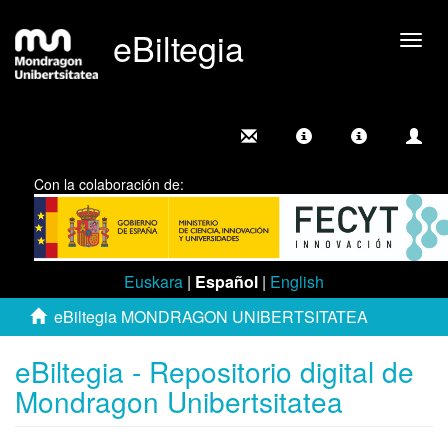
eBiltegia
Camb
nave
Con la colaboración de:
Euskara
|
Español
|
English
eBiltegia MONDRAGON UNIBERTSITATEA
eBiltegia - Repositorio digital de
Mondragon Unibertsitatea