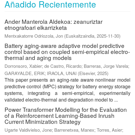
Añadido Recientemente
Ander Manterola Aldekoa: zeanuriztar
etnografoari elkarrizketa
Mentxakatorre Odriozola, Jon
(
Euskaltzaindia
,
2025-11-30
)
Battery aging-aware adaptive model predictive
control based on coupled semi-empirical electro-
thermal and aging models
Dorronsoro, Xabier
;
de Castro, Ricardo
;
Barreras, Jorge Varela
;
GARAYALDE, ERIK
;
IRAOLA, UNAI
(
Elsevier
,
2025
)
This paper presents an aging-rate aware nonlinear model
predictive control (MPC) strategy for battery energy storage
systems, integrating a semi-empirical, experimentally
validated electro-thermal and degradation model to ...
Power Transformer Modelling for the Evaluation
of a Reinforcement Learning-Based Inrush
Current Minimization Strategy
Ugarte Valdivielso, Jone
;
Barrenetxea, Manex
;
Torres, Asier
;