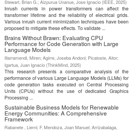
Stewart, Brian G.
;
Aizpurua Unanue, Jose Ignacio
(
IEEE
,
2025
)
Inrush currents in power transformers can affect the
transformer lifetime and the reliability of electrical grids.
Various inrush current minimization techniques have been
proposed to mitigate these effects. To validate ...
Brains Without Brawn: Evaluating CPU
Performance for Code Generation with Large
Language Models
Illarramendi, Miren
;
Agirre, Joseba Andoni
;
Picatoste, Aitor
;
Igartua, Juan Ignacio
(
ThinkMind
,
2025
)
This research presents a comparative analysis of the
performance of various Large Language Models (LLMs) for
code generation tasks executed on Central Processing
Units (CPUs) without the use of dedicated Graphics
Processing ...
Sustainable Business Models for Renewable
Energy Communities: A Comprehensive
Framework
Rabanete , Lierni
;
F. Mendoza, Joan Manuel
;
Arrizabalaga,