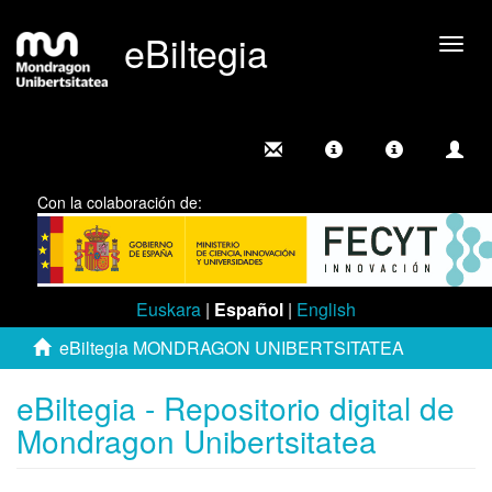
eBiltegia
Camb
nave
Con la colaboración de:
Euskara
|
Español
|
English
eBiltegia MONDRAGON UNIBERTSITATEA
eBiltegia - Repositorio digital de
Mondragon Unibertsitatea