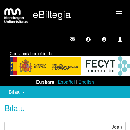
eBiltegia
Camb
nave
Con la colaboración de:
Euskara
|
Español
|
English
Bilatu
Bilatu
Joan