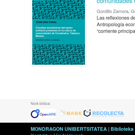
comunidades 
Gordillo Zamora, G
Las reflexiones d
Antropología econó
“corriente princip
Nork bildua:
MONDRAGON UNIBERTSITATEA
|
Biblioteka