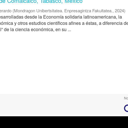
de Comalcalco, Tabasco, México
erardo
(
Mondragon Unibertsitatea. Enpresagintza Fakultatea.
,
2024
)
esarrolladas desde la Economía solidaria latinoamericana, la
mica y otros estudios científicos afines a éstas, a diferencia de
al” de la ciencia económica, en su ...
No