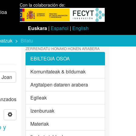
Con la colaboración de:
aioa
Euskara
|
Español
|
English
batzuk
Bilatu
ZERRENDATU HONAKO HONEN ARABERA
EBILTEGIA OSOA
Komunitateak & bildumak
Joan
Argitalpen dataren arabera
Egileak
vanzados
Izenburuak
Materiak
o y