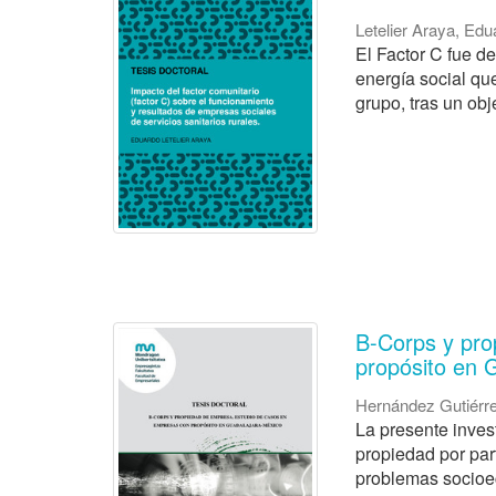
Letelier Araya, Edu
El Factor C fue d
energía social qu
grupo, tras un obj
B-Corps y pro
propósito en 
Hernández Gutiérr
La presente inves
propiedad por par
problemas socioe