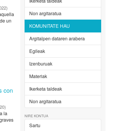
Ikerketa taldeak
022
)
Non argitaratua
aquella
 de un
KOMUNITATE HAU
Argitalpen dataren arabera
Egileak
Izenburuak
Materiak
Ikerketa taldeak
s con
Non argitaratua
20
)
a la
NIRE KONTUA
 graves
Sartu