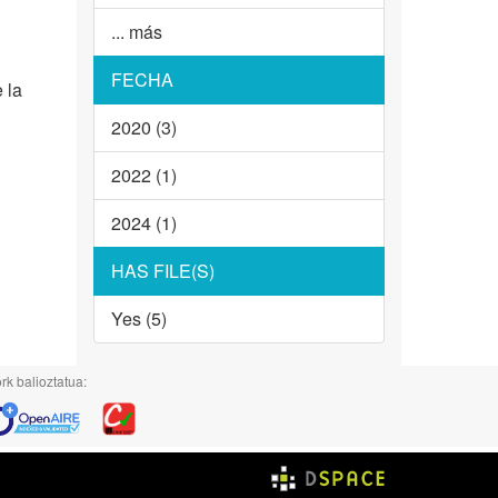
... más
FECHA
 la
2020 (3)
2022 (1)
2024 (1)
HAS FILE(S)
Yes (5)
rk balioztatua: