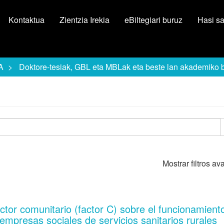
Kontaktua
Zientzia Irekia
eBiltegiari buruz
Hasi s
A
Doktore-tesiak, GBL eta MBLak eta beste lan akademiko 
Mostrar filtros a
ctor comunitario (factor C) sobre el funcionamient
empresas sociales de servicios sanitarios rurales