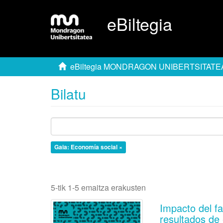
eBiltegia
eBiltegia MONDRAGON UNIBERTSITATE
Bilatu
Gaia: Economía social ×
5-tik 1-5 emaitza erakusten
Impacto del fa
resultados de 