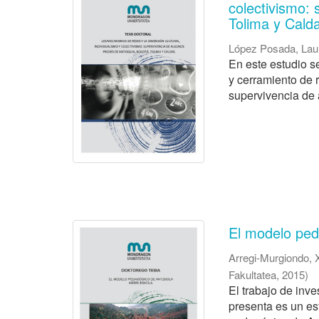
colectivismo:
Tolima y Cald
López Posada, Lau
En este estudio s
y cerramiento de r
supervivencia de 
El modelo ped
Arregi-Murgiondo, 
Fakultatea
,
2015
)
El trabajo de inve
presenta es un es