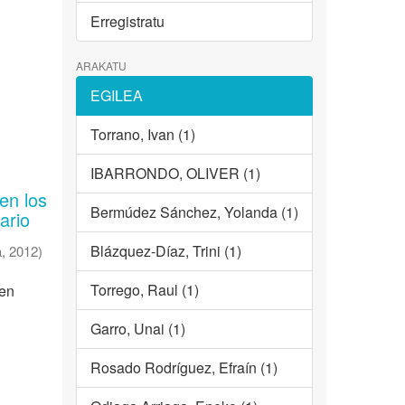
Erregistratu
ARAKATU
EGILEA
Torrano, Ivan (1)
IBARRONDO, OLIVER (1)
en los
Bermúdez Sánchez, Yolanda (1)
ario
Blázquez-Díaz, Trini (1)
a
,
2012
)
Torrego, Raul (1)
uen
Garro, Unai (1)
Rosado Rodríguez, Efraín (1)