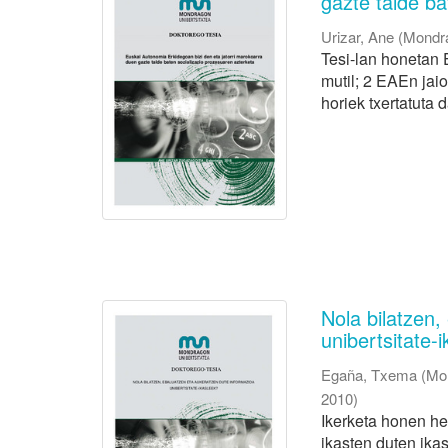
gazte talde ba
Urizar, Ane
(
Mondra
Tesi-lan honetan 
mutil; 2 EAEn jai
horiek txertatuta 
Nola bilatzen
unibertsitate-
Egaña, Txema
(
Mon
2010
)
Ikerketa honen h
ikasten duten ikas