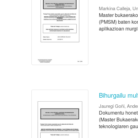
Markina Calleja, Un
Master bukaerako
(PMSM) baten kontr
aplikazioan murgil
Bihurgailu mul
Jauregi Goñi, Ande
Dokumentu honeta
(Master Bukaerako
teknologiaren gau