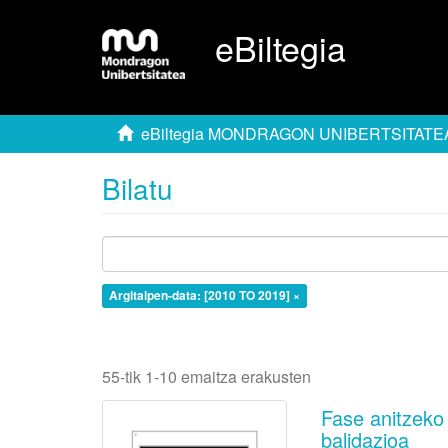
eBiltegia
eBiltegia MONDRAGON UNIBERTSITATE
Bilatu
Argitalpen-data: [2010 TO 2019] ×
55-tik 1-10 emaitza erakusten
Fase anitzeko 
balidazioa