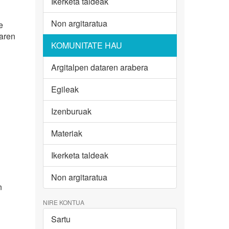
Ikerketa taldeak
Non argitaratua
e
oaren
KOMUNITATE HAU
Argitalpen dataren arabera
Egileak
Izenburuak
Materiak
Ikerketa taldeak
Non argitaratua
n
NIRE KONTUA
Sartu