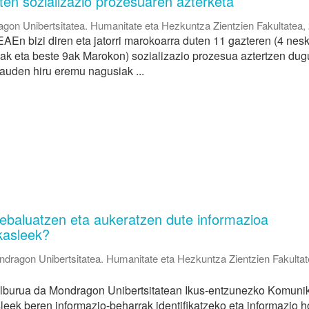
ten sozializazio prozesuaren azterketa
gon Unibertsitatea. Humanitate eta Hezkuntza Zientzien Fakultatea
,
EAEn bizi diren eta jatorri marokoarra duten 11 gazteren (4 nesk
oak eta beste 9ak Marokon) sozializazio prozesua aztertzen dug
dauden hiru eremu nagusiak ...
, ebaluatzen eta aukeratzen dute informazioa
ikasleek?
dragon Unibertsitatea. Humanitate eta Hezkuntza Zientzien Fakulta
elburua da Mondragon Unibertsitatean Ikus-entzunezko Komuni
leek beren informazio-beharrak identifikatzeko eta informazio h