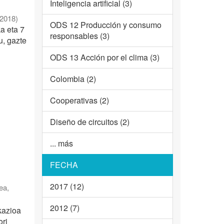
Inteligencia artificial (3)
2018
)
ODS 12 Producción y consumo
a eta 7
responsables (3)
u, gazte
ODS 13 Acción por el clima (3)
Colombia (2)
Cooperativas (2)
Diseño de circuitos (2)
... más
FECHA
2017 (12)
tea
,
2012 (7)
kazioa
ori