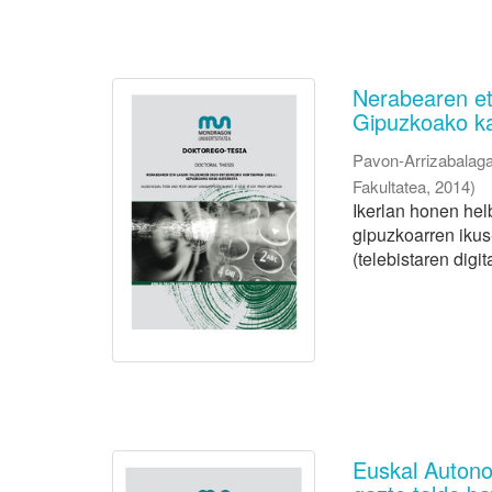
Nerabearen et
Gipuzkoako ka
Pavon-Arrizabalag
Fakultatea
,
2014
)
Ikerlan honen hel
gipuzkoarren ikus
(telebistaren digi
Euskal Autono