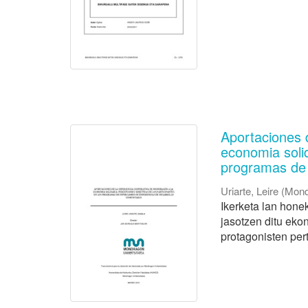
Aportaciones 
economia solid
programas de 
Uriarte, Leire
(
Mond
Ikerketa lan hone
jasotzen ditu eko
protagonisten pert