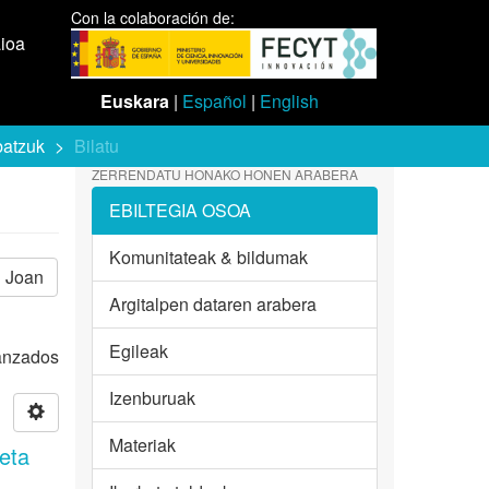
Con la colaboración de:
aioa
Euskara
|
Español
|
English
batzuk
Bilatu
ZERRENDATU HONAKO HONEN ARABERA
EBILTEGIA OSOA
Komunitateak & bildumak
Joan
Argitalpen dataren arabera
Egileak
vanzados
Izenburuak
Materiak
 eta