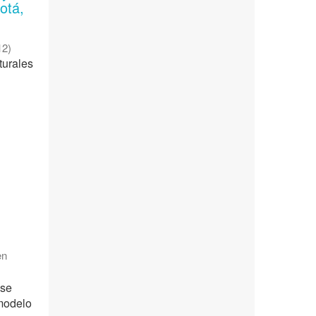
otá,
12
)
turales
en
 se
 modelo