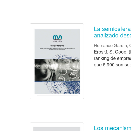
La semiosfera
analizado desd
Hernando García, 
Eroski, S. Coop. 
ranking de empre
que 8.900 son soc
Los mecanismo