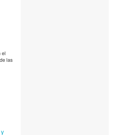
 el
de las
 y