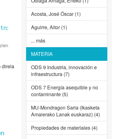
Odiaga Arriaga, Eneko (1)
Acosta, José Óscar (1)
1n:
Aguirre, Aitor (1)
... más
zien
MATERIA
 direla
ODS 9 Industria, innovación e
infraestructura (7)
ODS 7 Energía asequible y no
contaminante (5)
MU-Mondragon Saria (Ikasketa
Amaierako Lanak euskaraz) (4)
Propiedades de materiales (4)
en