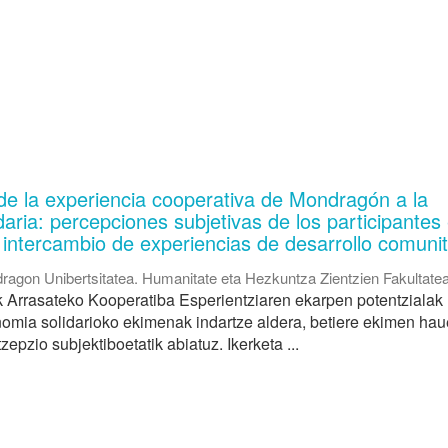
de la experiencia cooperativa de Mondragón a la
aria: percepciones subjetivas de los participantes 
intercambio de experiencias de desarrollo comunit
ragon Unibertsitatea. Humanitate eta Hezkuntza Zientzien Fakultate
k Arrasateko Kooperatiba Esperientziaren ekarpen potentzialak
nomia solidarioko ekimenak indartze aldera, betiere ekimen ha
zepzio subjektiboetatik abiatuz. Ikerketa ...