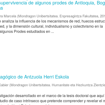
 supervivencia de algunos prodes de Antioquia, Bog
as
ra Marcela
(
Mondragon Unibertsitatea. Enpresagintza Fakultatea
,
20
e analiza la influencia de los mecanismos de red, huecos estruc
ed, y la dimensión cultural, individualismo y colectivismo en la
algunos Prodes estudiados en ...
agógico de Antzuola Herri Eskola
Xabier
(
Mondragon Unibertsitatea. Humanitate eta Hezkuntza Zientzi
stigación desarrollado en el marco de la tesis doctoral que aquí
tudio de caso intrínseco que pretende comprender y revelar el