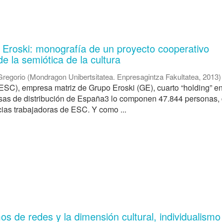
 Eroski: monografía de un proyecto cooperativo
e la semiótica de la cultura
Gregorio
(
Mondragon Unibertsitatea. Enpresagintza Fakultatea
,
2013
)
(ESC), empresa matriz de Grupo Eroski (GE), cuarto “holding” en
sas de distribución de España3 lo componen 47.844 personas, 
ias trabajadoras de ESC. Y como ...
s de redes y la dimensión cultural, individualismo