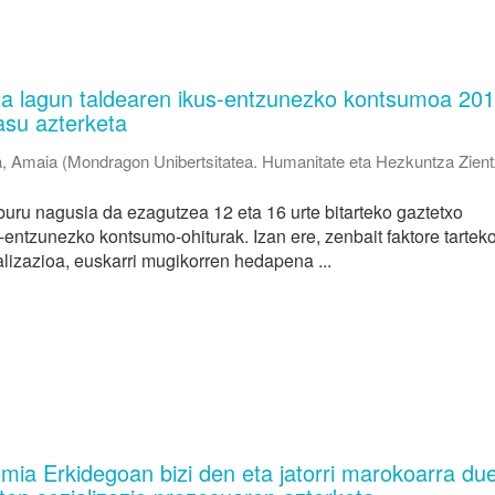
a lagun taldearen ikus-entzunezko kontsumoa 201
su azterketa
a, Amaia
(
Mondragon Unibertsitatea. Humanitate eta Hezkuntza Zient
buru nagusia da ezagutzea 12 eta 16 urte bitarteko gaztetxo
-entzunezko kontsumo-ohiturak. Izan ere, zenbait faktore tarteko
talizazioa, euskarri mugikorren hedapena ...
mia Erkidegoan bizi den eta jatorri marokoarra du