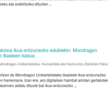
zeko eta erabiltzeko dituzten ...
akzioa ikus-entzunezko edukiekin: Mondragon
o ikasleen kasua
Mondragon Unibertsitatea. Humanitate eta Hezkuntza Zientzien Fakul
ertzen du Mondragon Unibertsitateko ikasleek ikus-entzunezko
n harremana. Izan ere, aro digitalean hainbat arlotan gertatuta
barmen aldatu dituzte bai ikus-entzunezko ...