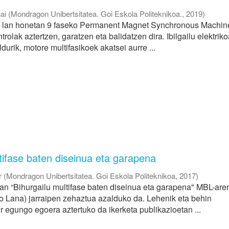
ai
(
Mondragon Unibertsitatea. Goi Eskola Politeknikoa.
,
2019
)
 lan honetan 9 faseko Permanent Magnet Synchronous Machin
olak aztertzen, garatzen eta balidatzen dira. Ibilgailu elektrik
durik, motore multifasikoek akatsei aurre ...
tifase baten diseinua eta garapena
r
(
Mondragon Unibertsitatea. Goi Eskola Politeknikoa
,
2017
)
n “Bihurgailu multifase baten diseinua eta garapena" MBL-are
 Lana) jarraipen zehaztua azalduko da. Lehenik eta behin
r egungo egoera aztertuko da ikerketa publikazioetan ...