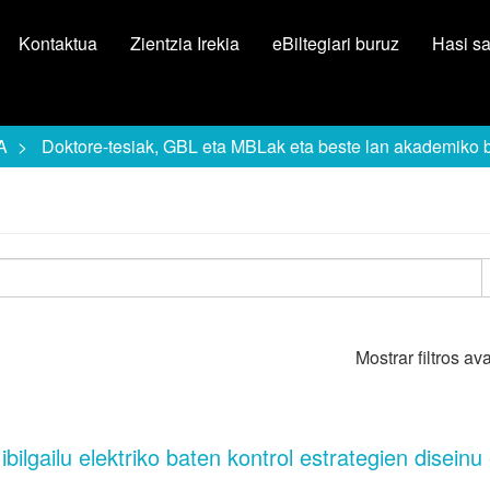
Kontaktua
Zientzia Irekia
eBiltegiari buruz
Hasi s
A
Doktore-tesiak, GBL eta MBLak eta beste lan akademiko 
Mostrar filtros a
ibilgailu elektriko baten kontrol estrategien diseinu