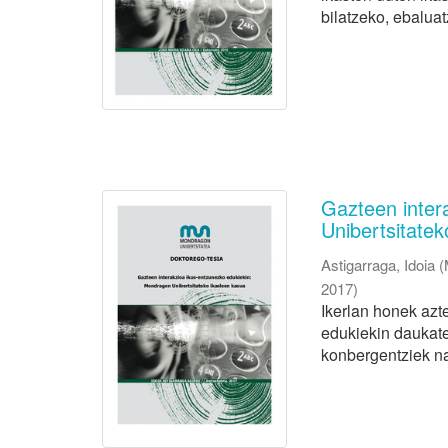
bilatzeko, ebaluat
Gazteen inter
Unibertsitatek
Astigarraga, Idoia
(
2017
)
Ikerlan honek azt
edukiekin daukate
konbergentziek na