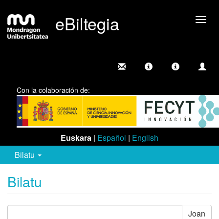
eBiltegia
Camb
nave
Con la colaboración de:
Euskara
|
Español
|
English
Bilatu
Bilatu
Joan