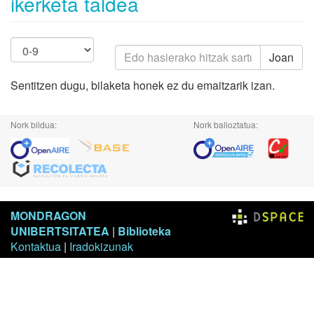
ikerketa taldea
Joan
Sentitzen dugu, bilaketa honek ez du emaitzarik izan.
Nork bildua:
Nork balioztatua:
MONDRAGON
UNIBERTSITATEA
|
Biblioteka
Kontaktua
|
Iradokizunak