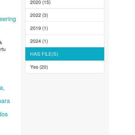
2020 (15)
2022 (3)
neering
2019 (1)
2024 (1)
ak
rtu
HAS FILE(S)
Yes (20)
a,
.
para
dos