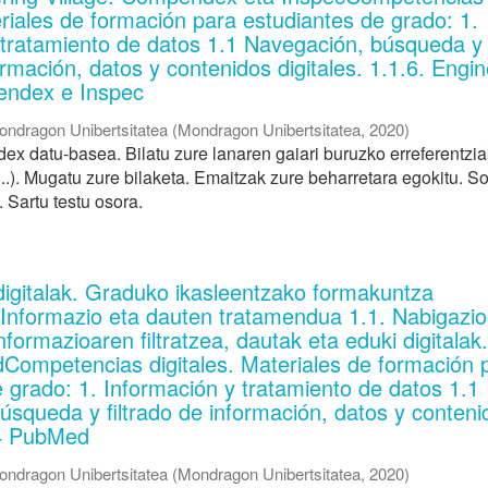
eriales de formación para estudiantes de grado: 1.
 tratamiento de datos 1.1 Navegación, búsqueda y
formación, datos y contenidos digitales. 1.1.6. Engi
endex e Inspec
ondragon Unibertsitatea
(
Mondragon Unibertsitatea
,
2020
)
 datu-basea. Bilatu zure lanaren gaiari buruzko erreferentzi
k...). Mugatu zure bilaketa. Emaitzak zure beharretara egokitu. So
. Sartu testu osora.
digitalak. Graduko ikasleentzako formakuntza
. Informazio eta dauten tratamendua 1.1. Nabigazio
informazioaren filtratzea, dautak eta eduki digitalak
Competencias digitales. Materiales de formación 
 grado: 1. Información y tratamiento de datos 1.1
úsqueda y filtrado de información, datos y conteni
1.4 PubMed
ondragon Unibertsitatea
(
Mondragon Unibertsitatea
,
2020
)