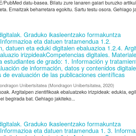
PubMed datu-basea. Bilatu zure lanaren gaiari buruzko artiku
eta. Emaitzak beharretara egokitu. Sartu testu osora. Gehiago ja
digitalak. Graduko ikasleentzako formakuntza
. Informazioa eta datuen tratamendua 1.2.
, datuen eta eduki digitalen ebaluazioa 1.2.4. Argi
baluazio irizpideakCompetencias digitales. Material
a estudiantes de grado: 1. Información y tratamien
luación de información, datos y contenidos digital
os de evaluación de las publicaciones científicas
ondragon Unibertsitatea
(
Mondragon Unibertsitatea
,
2020
)
ikoak. Argitalpen zientifikoak ebaluatzeko irizpideak: edukia, egi
uei begirada bat. Gehiago jakiteko...
digitalak. Graduko ikasleentzako formakuntza
 Informazioa eta datuen tratamendua 1. 3. Informa