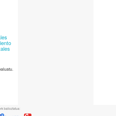
les
iento
tales
baluatu.
rk balioztatua: