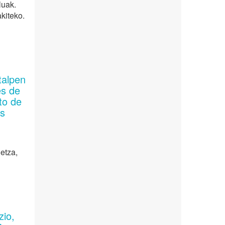
luak.
kiteko.
talpen
es de
to de
es
letza,
zio,