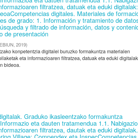
informazioaren filtratzea, datuak eta eduki digitalak
eoaCompetencias digitales. Materiales de formaci
es de grado: 1. Información y tratamiento de datos
úsqueda y filtrado de información, datos y conteni
eo de presentación
EBIUN
,
2019
)
zako konpetentzia digitalei buruzko formakuntza materialen
ilaketak eta informazioaren filtratzea, datuak eta eduki digitalak
n bideoa.
digitalak. Graduko ikasleentzako formakuntza
. Informazio eta dauten tratamendua 1.1. Nabigazio
informazioaren filtratzea, dautak eta eduki digitalak
ering Village: Compendex eta InspecCompetencias