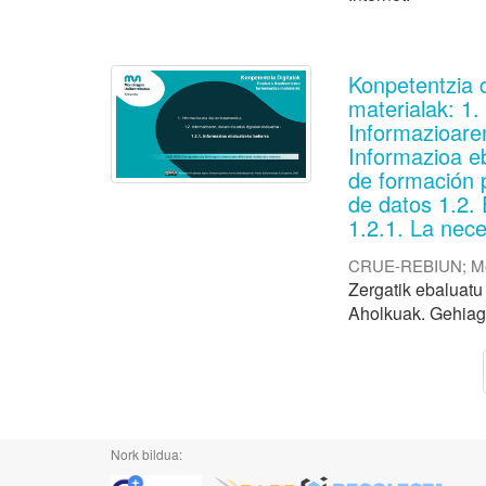
Konpetentzia 
materialak: 1
Informazioaren
Informazioa e
de formación 
de datos 1.2. 
1.2.1. La nece
CRUE-REBIUN
;
M
Zergatik ebaluatu 
Aholkuak. Gehiago
Nork bildua: