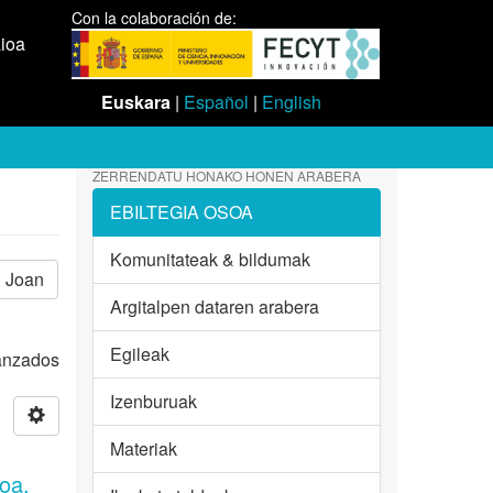
Con la colaboración de:
aioa
Euskara
|
Español
|
English
ZERRENDATU HONAKO HONEN ARABERA
EBILTEGIA OSOA
Komunitateak & bildumak
Joan
Argitalpen dataren arabera
Egileak
vanzados
Izenburuak
Materiak
ioa,