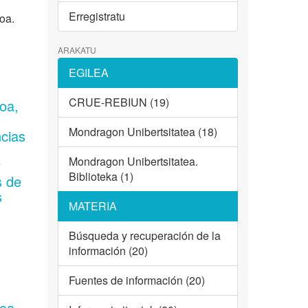
Erregistratu
oa.
ARAKATU
EGILEA
CRUE-REBIUN (19)
ioa,
.
Mondragon Unibertsitatea (18)
cias
Mondragon Unibertsitatea.
y
Biblioteka (1)
s de
s
MATERIA
Búsqueda y recuperación de la
información (20)
Fuentes de información (20)
ioa,