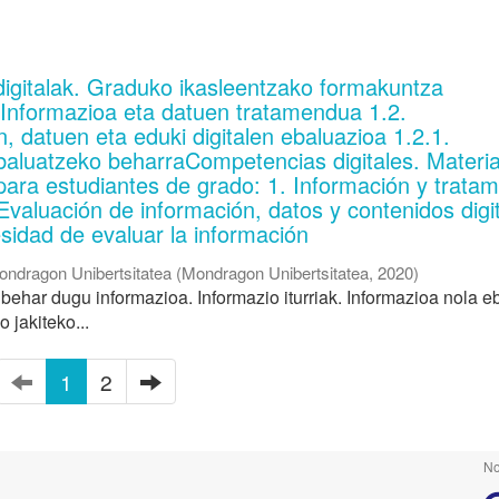
digitalak. Graduko ikasleentzako formakuntza
. Informazioa eta datuen tratamendua 1.2.
, datuen eta eduki digitalen ebaluazioa 1.2.1.
baluatzeko beharraCompetencias digitales. Materia
para estudiantes de grado: 1. Información y tratam
Evaluación de información, datos y contenidos digi
sidad de evaluar la información
ondragon Unibertsitatea
(
Mondragon Unibertsitatea
,
2020
)
behar dugu informazioa. Informazio iturriak. Informazioa nola e
 jakiteko...
1
2
No