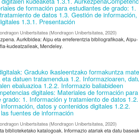
i digitalen kudeaketa 1.3.1. AurkezpenaCompetenc
eriales de formación para estudiantes de grado: 1.
tratamiento de datos 1.3. Gestión de información,
igitales 1.3.1. Presentación
ondragon Unibertsitatea
(
Mondragon Unibertsitatea
,
2020
)
zpena. Aurkibidea: Aipu eta erreferentzia bibliografikoak, Aipu-
afia-kudeatzaileak, Mendeley.
digitalak: Graduko ikasleentzako formakuntza mater
a eta datuen tratamendua 1.2. Informazioaren, dat
talen ebaluazioa 1.2.2. Informazio baliabideen
petencias digitales: Materiales de formación para
 grado: 1. Información y tratamiento de datos 1.2.
información, datos y contenidos digitales 1.2.2.
 las fuentes de información
ondragon Unibertsitatea
(
Mondragon Unibertsitatea
,
2020
)
ta biblioteketako katalogoak. Informazio atariak eta datu baseak