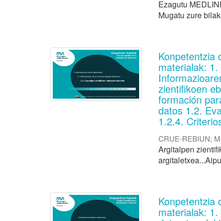
Ezagutu MEDLINE/
Mugatu zure bilak
Konpetentzia 
materialak: 1
Informazioaren
zientifikoen e
formación par
datos 1.2. Eva
1.2.4. Criteri
CRUE-REBIUN
;
M
Argitalpen zientif
argitaletxea...Aip
Konpetentzia 
materialak: 1.