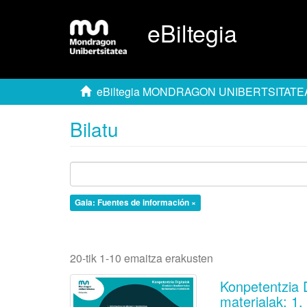
eBiltegia
eBiltegia MONDRAGON UNIBERTSITATE
Bilatu
Gaia: Fuentes de información ×
20-tik 1-10 emaitza erakusten
Konpetentzia 
materialak: 1