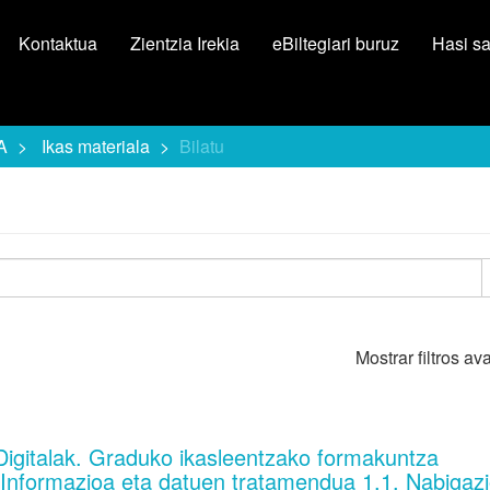
Kontaktua
Zientzia Irekia
eBiltegiari buruz
Hasi s
A
Ikas materiala
Bilatu
Mostrar filtros a
Digitalak. Graduko ikasleentzako formakuntza
. Informazioa eta datuen tratamendua 1.1. Nabigaz