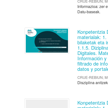
CRUE-REBIUN
;
M
Informazioa: zer 
Datu-baseak.
Konpetentzia 
materialak: 1
bilaketak eta 
1.1.5. Dizipl
Digitales. Mat
Información y
filtrado de in
datos y portal
CRUE-REBIUN
;
M
Disziplina anitze
Konpetentzia 
materialak: 1