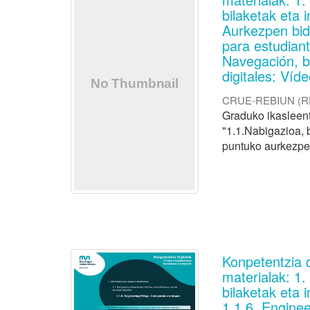
bilaketak eta 
Aurkezpen bid
para estudiant
Navegación, b
digitales: Víd
CRUE-REBIUN
(
R
Graduko ikasleent
"1.1.Nabigazioa, b
puntuko aurkezpe
Konpetentzia 
materialak: 1
bilaketak eta 
1.1.6. Engine