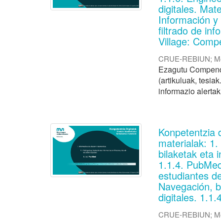
digitales. Mat
Información y
filtrado de in
Village: Comp
CRUE-REBIUN
;
M
Ezagutu Compendex
(artikuluak, tesia
informazio alertak
Konpetentzia 
materialak: 1
bilaketak eta 
1.1.4. PubMed
estudiantes de
Navegación, b
digitales. 1.
CRUE-REBIUN
;
M