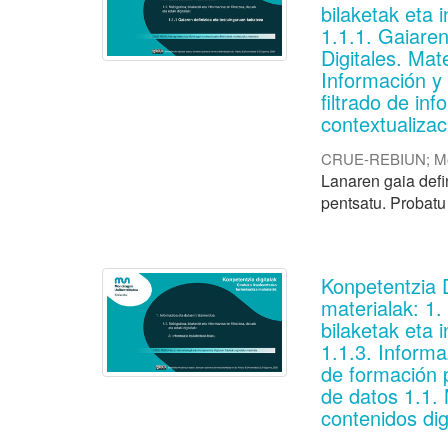
bilaketak eta 
1.1.1. Gaiare
Digitales. Mat
Información y
filtrado de in
contextualizac
CRUE-REBIUN
;
M
Lanaren gaia defin
pentsatu. Probatu 
Konpetentzia 
materialak: 1
bilaketak eta 
1.1.3. Informa
de formación 
de datos 1.1. 
contenidos dig