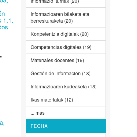
Informazio iturriak (20)
:
ón
Informazioaren bilaketa eta
 1.1.
berreskuraketa (20)
dos
Konpetentzia digitalak (20)
Competencias digitales (19)
"
Materiales docentes (19)
Gestión de información (18)
Informazioaren kudeaketa (18)
Ikas materialak (12)
... más
a,
FECHA
.