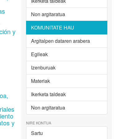
Ikerketa taldeak
.
as
Non argitaratua
y
KOMUNITATE HAU
ción y
Argitalpen dataren arabera
Egileak
Izenburuak
Materiak
Ikerketa taldeak
ioa,
.
Non argitaratua
riales
iento
atos y
NIRE KONTUA
Sartu