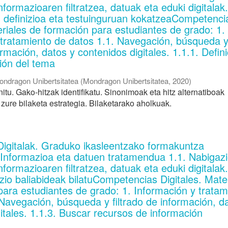
informazioaren filtratzea, datuak eta eduki digitalak
n definizioa eta testuinguruan kokatzeaCompetenci
eriales de formación para estudiantes de grado: 1.
 tratamiento de datos 1.1. Navegación, búsqueda 
formación, datos y contenidos digitales. 1.1.1. Defini
ión del tema
ondragon Unibertsitatea
(
Mondragon Unibertsitatea
,
2020
)
itu. Gako-hitzak identifikatu. Sinonimoak eta hitz alternatiboak
zure bilaketa estrategia. Bilaketarako aholkuak.
Digitalak. Graduko ikasleentzako formakuntza
. Informazioa eta datuen tratamendua 1.1. Nabigaz
informazioaren filtratzea, datuak eta eduki digitalak
zio baliabideak bilatuCompetencias Digitales. Mate
para estudiantes de grado: 1. Información y tratam
Navegación, búsqueda y filtrado de información, d
itales. 1.1.3. Buscar recursos de información