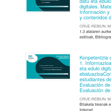
datu eta eduk
digitales. Mat
Información y 
y contenidos d
CRUE-REBIUN
;
M
1.3 atalaren aurke
estiloak, Bibliogr
Konpetentzia 
1. Informazio
eta eduki digi
ebaluazioaCom
estudiantes de
Evaluación de 
Evaluación de
CRUE-REBIUN
;
M
Bilaketa tresnak e
Internet.