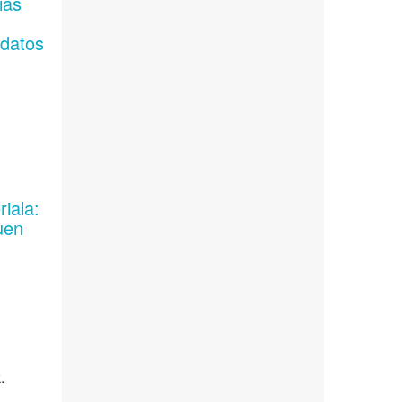
ias
 datos
iala:
uen
.