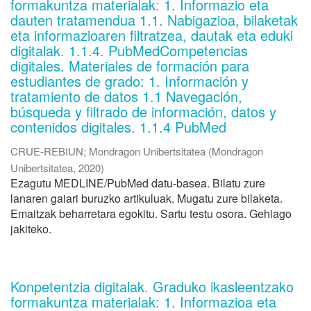
formakuntza materialak: 1. Informazio eta
dauten tratamendua 1.1. Nabigazioa, bilaketak
eta informazioaren filtratzea, dautak eta eduki
digitalak. 1.1.4. PubMedCompetencias
digitales. Materiales de formación para
estudiantes de grado: 1. Información y
tratamiento de datos 1.1 Navegación,
búsqueda y filtrado de información, datos y
contenidos digitales. 1.1.4 PubMed
CRUE-REBIUN
;
Mondragon Unibertsitatea
(
Mondragon
Unibertsitatea
,
2020
)
Ezagutu MEDLINE/PubMed datu-basea. Bilatu zure
lanaren gaiari buruzko artikuluak. Mugatu zure bilaketa.
Emaitzak beharretara egokitu. Sartu testu osora. Gehiago
jakiteko.
Konpetentzia digitalak. Graduko ikasleentzako
formakuntza materialak: 1. Informazioa eta