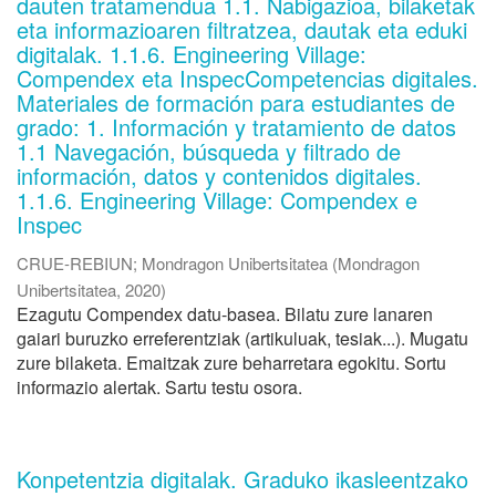
dauten tratamendua 1.1. Nabigazioa, bilaketak
eta informazioaren filtratzea, dautak eta eduki
digitalak. 1.1.6. Engineering Village:
Compendex eta InspecCompetencias digitales.
Materiales de formación para estudiantes de
grado: 1. Información y tratamiento de datos
1.1 Navegación, búsqueda y filtrado de
información, datos y contenidos digitales.
1.1.6. Engineering Village: Compendex e
Inspec
CRUE-REBIUN
;
Mondragon Unibertsitatea
(
Mondragon
Unibertsitatea
,
2020
)
Ezagutu Compendex datu-basea. Bilatu zure lanaren
gaiari buruzko erreferentziak (artikuluak, tesiak...). Mugatu
zure bilaketa. Emaitzak zure beharretara egokitu. Sortu
informazio alertak. Sartu testu osora.
Konpetentzia digitalak. Graduko ikasleentzako