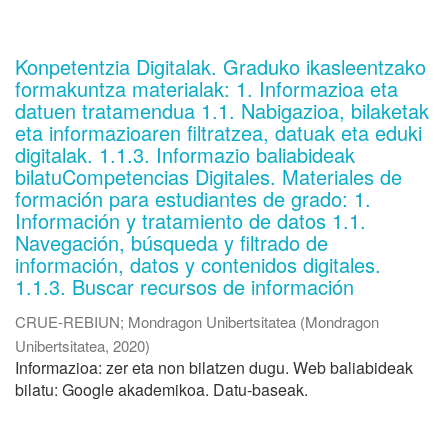
Konpetentzia Digitalak. Graduko ikasleentzako
formakuntza materialak: 1. Informazioa eta
datuen tratamendua 1.1. Nabigazioa, bilaketak
eta informazioaren filtratzea, datuak eta eduki
digitalak. 1.1.3. Informazio baliabideak
bilatuCompetencias Digitales. Materiales de
formación para estudiantes de grado: 1.
Información y tratamiento de datos 1.1.
Navegación, búsqueda y filtrado de
información, datos y contenidos digitales.
1.1.3. Buscar recursos de información
CRUE-REBIUN
;
Mondragon Unibertsitatea
(
Mondragon
Unibertsitatea
,
2020
)
Informazioa: zer eta non bilatzen dugu. Web baliabideak
bilatu: Google akademikoa. Datu-baseak.