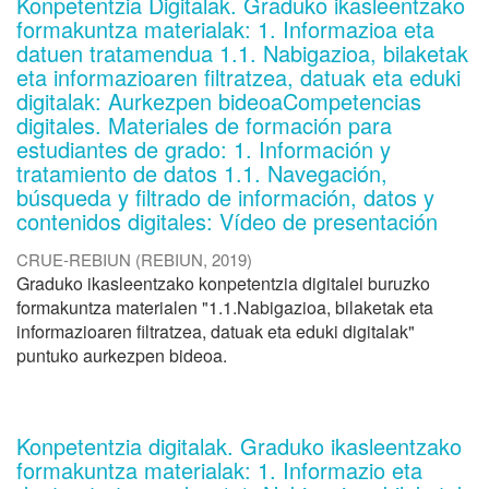
Konpetentzia Digitalak. Graduko ikasleentzako
formakuntza materialak: 1. Informazioa eta
datuen tratamendua 1.1. Nabigazioa, bilaketak
eta informazioaren filtratzea, datuak eta eduki
digitalak: Aurkezpen bideoaCompetencias
digitales. Materiales de formación para
estudiantes de grado: 1. Información y
tratamiento de datos 1.1. Navegación,
búsqueda y filtrado de información, datos y
contenidos digitales: Vídeo de presentación
CRUE-REBIUN
(
REBIUN
,
2019
)
Graduko ikasleentzako konpetentzia digitalei buruzko
formakuntza materialen "1.1.Nabigazioa, bilaketak eta
informazioaren filtratzea, datuak eta eduki digitalak"
puntuko aurkezpen bideoa.
Konpetentzia digitalak. Graduko ikasleentzako
formakuntza materialak: 1. Informazio eta