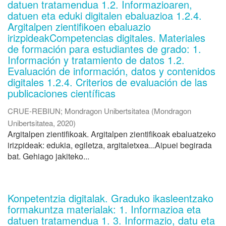
datuen tratamendua 1.2. Informazioaren,
datuen eta eduki digitalen ebaluazioa 1.2.4.
Argitalpen zientifikoen ebaluazio
irizpideakCompetencias digitales. Materiales
de formación para estudiantes de grado: 1.
Información y tratamiento de datos 1.2.
Evaluación de información, datos y contenidos
digitales 1.2.4. Criterios de evaluación de las
publicaciones científicas
CRUE-REBIUN
;
Mondragon Unibertsitatea
(
Mondragon
Unibertsitatea
,
2020
)
Argitalpen zientifikoak. Argitalpen zientifikoak ebaluatzeko
irizpideak: edukia, egiletza, argitaletxea...Aipuei begirada
bat. Gehiago jakiteko...
Konpetentzia digitalak. Graduko ikasleentzako
formakuntza materialak: 1. Informazioa eta
datuen tratamendua 1. 3. Informazio, datu eta