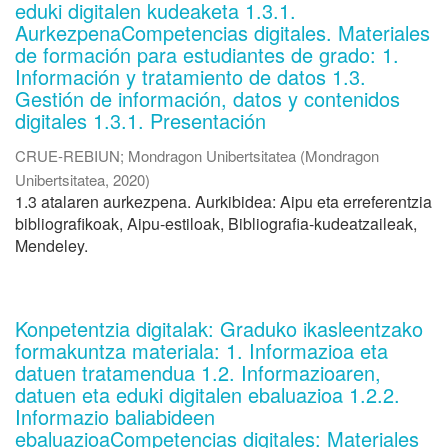
eduki digitalen kudeaketa 1.3.1.
AurkezpenaCompetencias digitales. Materiales
de formación para estudiantes de grado: 1.
Información y tratamiento de datos 1.3.
Gestión de información, datos y contenidos
digitales 1.3.1. Presentación
CRUE-REBIUN
;
Mondragon Unibertsitatea
(
Mondragon
Unibertsitatea
,
2020
)
1.3 atalaren aurkezpena. Aurkibidea: Aipu eta erreferentzia
bibliografikoak, Aipu-estiloak, Bibliografia-kudeatzaileak,
Mendeley.
Konpetentzia digitalak: Graduko ikasleentzako
formakuntza materiala: 1. Informazioa eta
datuen tratamendua 1.2. Informazioaren,
datuen eta eduki digitalen ebaluazioa 1.2.2.
Informazio baliabideen
ebaluazioaCompetencias digitales: Materiales