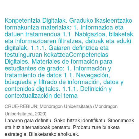
Konpetentzia Digitalak. Graduko ikasleentzako
formakuntza materialak: 1. Informazioa eta
datuen tratamendua 1.1. Nabigazioa, bilaketak
eta informazioaren filtratzea, datuak eta eduki
digitalak. 1.1.1. Gaiaren definizioa eta
testuinguruan kokatzeaCompetencias
Digitales. Materiales de formación para
estudiantes de grado: 1. Información y
tratamiento de datos 1.1. Navegación,
búsqueda y filtrado de información, datos y
contenidos digitales. 1.1.1. Definición y
contextualización del tema
CRUE-REBIUN
;
Mondragon Unibertsitatea
(
Mondragon
Unibertsitatea
,
2020
)
Lanaren gaia definitu. Gako-hitzak identifikatu. Sinonimoak
eta hitz alternatiboak pentsatu. Probatu zure bilaketa
estrategia. Bilaketarako aholkuak.