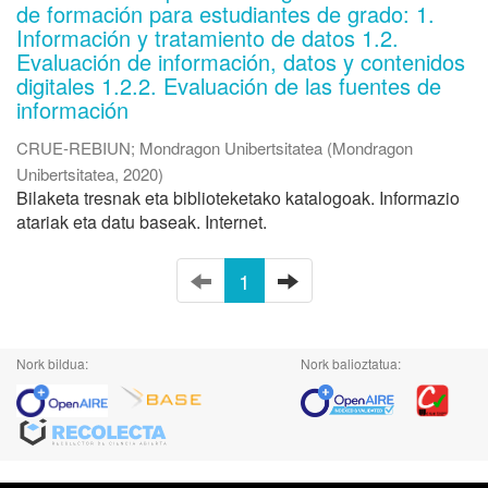
de formación para estudiantes de grado: 1.
Información y tratamiento de datos 1.2.
Evaluación de información, datos y contenidos
digitales 1.2.2. Evaluación de las fuentes de
información
CRUE-REBIUN
;
Mondragon Unibertsitatea
(
Mondragon
Unibertsitatea
,
2020
)
Bilaketa tresnak eta biblioteketako katalogoak. Informazio
atariak eta datu baseak. Internet.
1
Nork bildua:
Nork balioztatua: