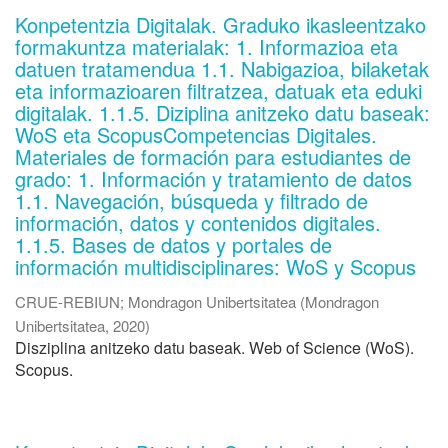
Konpetentzia Digitalak. Graduko ikasleentzako
formakuntza materialak: 1. Informazioa eta
datuen tratamendua 1.1. Nabigazioa, bilaketak
eta informazioaren filtratzea, datuak eta eduki
digitalak. 1.1.5. Diziplina anitzeko datu baseak:
WoS eta ScopusCompetencias Digitales.
Materiales de formación para estudiantes de
grado: 1. Información y tratamiento de datos
1.1. Navegación, búsqueda y filtrado de
información, datos y contenidos digitales.
1.1.5. Bases de datos y portales de
información multidisciplinares: WoS y Scopus
CRUE-REBIUN
;
Mondragon Unibertsitatea
(
Mondragon
Unibertsitatea
,
2020
)
Disziplina anitzeko datu baseak. Web of Science (WoS).
Scopus.