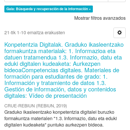
Gaia: Búsqueda y recuperación de la información ×
Mostrar filtros avanzados
21-tik 1-10 emaitza erakusten
Konpetentzia Digitalak. Graduko ikasleentzako
formakuntza materialak: 1. Informazioa eta
datuen tratamendua 1.3. Informazio, datu eta
eduki digitalen kudeaketa: Aurkezpen
bideoaCompetencias digitales. Materiales de
formación para estudiantes de grado: 1.
Información y tratamiento de datos 1.3.
Gestión de información, datos y contenidos
digitales: Vídeo de presentación
CRUE-REBIUN
(
REBIUN
,
2019
)
Graduko ikasleentzako konpetentzia digitalei buruzko
formakuntza materialen "1.3. Informazio, datu eta eduki
digitalen kudeaketa" puntuko aurkezpen bideoa.