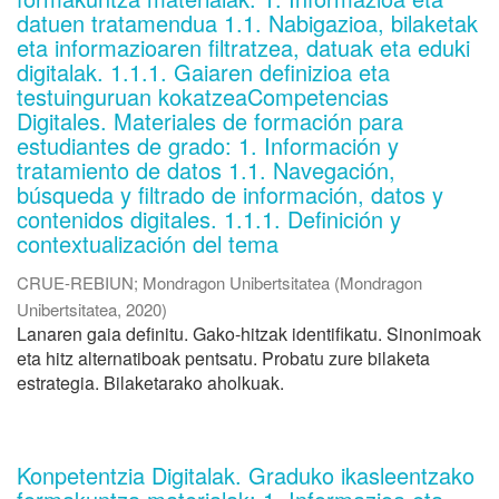
datuen tratamendua 1.1. Nabigazioa, bilaketak
eta informazioaren filtratzea, datuak eta eduki
digitalak. 1.1.1. Gaiaren definizioa eta
testuinguruan kokatzeaCompetencias
Digitales. Materiales de formación para
estudiantes de grado: 1. Información y
tratamiento de datos 1.1. Navegación,
búsqueda y filtrado de información, datos y
contenidos digitales. 1.1.1. Definición y
contextualización del tema
CRUE-REBIUN
;
Mondragon Unibertsitatea
(
Mondragon
Unibertsitatea
,
2020
)
Lanaren gaia definitu. Gako-hitzak identifikatu. Sinonimoak
eta hitz alternatiboak pentsatu. Probatu zure bilaketa
estrategia. Bilaketarako aholkuak.
Konpetentzia Digitalak. Graduko ikasleentzako