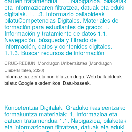
datuen tratamendua 1.1. Nabigazioa, bilaketak
eta informazioaren filtratzea, datuak eta eduki
digitalak. 1.1.3. Informazio baliabideak
bilatuCompetencias Digitales. Materiales de
formación para estudiantes de grado: 1.
Información y tratamiento de datos 1.1.
Navegación, búsqueda y filtrado de
información, datos y contenidos digitales.
1.1.3. Buscar recursos de información
CRUE-REBIUN
;
Mondragon Unibertsitatea
(
Mondragon
Unibertsitatea
,
2020
)
Informazioa: zer eta non bilatzen dugu. Web baliabideak
bilatu: Google akademikoa. Datu-baseak.
Konpetentzia Digitalak. Graduko ikasleentzako
formakuntza materialak: 1. Informazioa eta
datuen tratamendua 1.1. Nabigazioa, bilaketak
eta informazioaren filtratzea, datuak eta eduki