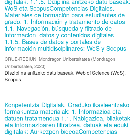
digitalak. 1.1.5. Diziplina anitzeko datu baseak:
WoS eta ScopusCompetencias Digitales.
Materiales de formación para estudiantes de
grado: 1. Información y tratamiento de datos
1.1. Navegación, búsqueda y filtrado de
información, datos y contenidos digitales.
1.1.5. Bases de datos y portales de
información multidisciplinares: WoS y Scopus
CRUE-REBIUN
;
Mondragon Unibertsitatea
(
Mondragon
Unibertsitatea
,
2020
)
Disziplina anitzeko datu baseak. Web of Science (WoS).
Scopus.
Konpetentzia Digitalak. Graduko ikasleentzako
formakuntza materialak: 1. Informazioa eta
datuen tratamendua 1.1. Nabigazioa, bilaketak
eta informazioaren filtratzea, datuak eta eduki
digitalak: Aurkezpen bideoaCompetencias