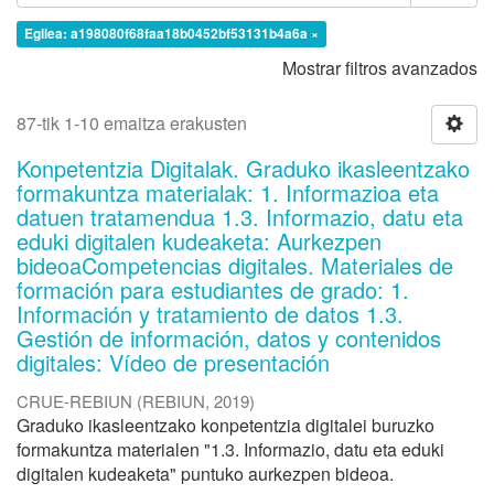
Egilea: a198080f68faa18b0452bf53131b4a6a ×
Mostrar filtros avanzados
87-tik 1-10 emaitza erakusten
Konpetentzia Digitalak. Graduko ikasleentzako
formakuntza materialak: 1. Informazioa eta
datuen tratamendua 1.3. Informazio, datu eta
eduki digitalen kudeaketa: Aurkezpen
bideoaCompetencias digitales. Materiales de
formación para estudiantes de grado: 1.
Información y tratamiento de datos 1.3.
Gestión de información, datos y contenidos
digitales: Vídeo de presentación
CRUE-REBIUN
(
REBIUN
,
2019
)
Graduko ikasleentzako konpetentzia digitalei buruzko
formakuntza materialen "1.3. Informazio, datu eta eduki
digitalen kudeaketa" puntuko aurkezpen bideoa.