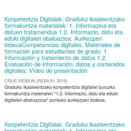
Konpetentzia Digitalak. Graduko ikasleentzako
formakuntza materialak: 1. Informazioa eta
datuen tratamendua 1.2. Informazio, datu eta
eduki digitalen ebaluazioa: Aurkezpen
bideoaCompetencias digitales. Materiales de
formación para estudiantes de grado: 1.
Información y tratamiento de datos 1.2.
Evaluación de información, datos y contenidos
digitales: Vídeo de presentación
CRUE-REBIUN
(
REBIUN
,
2019
)
Graduko ikasleentzako konpetentzia digitalei buruzko
formakuntza materialen "1.2. Informazio, datu eta eduki
digitalen ebaluazioa" puntuko aurkezpen bideoa.
Konpetentzia Digitalak. Graduko ikasleentzako
formakuntza materialak: 1. Informazioa eta