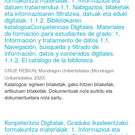
formakuntza materialak: 1. Informazioa eta
datuen tratamendua 1.1. Nabigazioa, bilaketak
eta informazioaren filtratzea, datuak eta eduki
digitalak. 1.1.2. Bibliotekaren
katalogoaCompetencias Digitales. Materiales
de formación para estudiantes de grado: 1.
Información y tratamiento de datos 1.1.
Navegación, búsqueda y filtrado de
información, datos y contenidos digitales.
1.1.2. El catálogo de la biblioteca
CRUE-REBIUN
;
Mondragon Unibertsitatea
(
Mondragon
Unibertsitatea
,
2020
)
Katalogoa: egileen bilaketak, gako-hitzen bilaketak,
artikuluen bilaketak. Dokumentuak nola aurkitu eta
dokumentuetara nola sartu.
Konpetentzia Digitalak. Graduko ikasleentzako
formakuntza materialak: 1. Informazioa eta