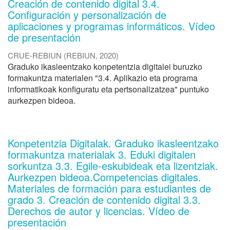
Creación de contenido digital 3.4.
Configuración y personalización de
aplicaciones y programas informáticos. Vídeo
de presentación
CRUE-REBIUN
(
REBIUN
,
2020
)
Graduko ikasleentzako konpetentzia digitalei buruzko
formakuntza materialen "3.4. Aplikazio eta programa
informatikoak konfiguratu eta pertsonalizatzea" puntuko
aurkezpen bideoa.
Konpetentzia Digitalak. Graduko ikasleentzako
formakuntza materialak 3. Eduki digitalen
sorkuntza 3.3. Egile-eskubideak eta lizentziak.
Aurkezpen bideoa.Competencias digitales.
Materiales de formación para estudiantes de
grado 3. Creación de contenido digital 3.3.
Derechos de autor y licencias. Vídeo de
presentación