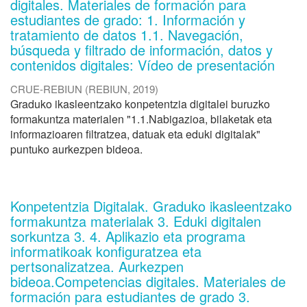
digitales. Materiales de formación para
estudiantes de grado: 1. Información y
tratamiento de datos 1.1. Navegación,
búsqueda y filtrado de información, datos y
contenidos digitales: Vídeo de presentación
CRUE-REBIUN
(
REBIUN
,
2019
)
Graduko ikasleentzako konpetentzia digitalei buruzko
formakuntza materialen "1.1.Nabigazioa, bilaketak eta
informazioaren filtratzea, datuak eta eduki digitalak"
puntuko aurkezpen bideoa.
Konpetentzia Digitalak. Graduko ikasleentzako
formakuntza materialak 3. Eduki digitalen
sorkuntza 3. 4. Aplikazio eta programa
informatikoak konfiguratzea eta
pertsonalizatzea. Aurkezpen
bideoa.Competencias digitales. Materiales de
formación para estudiantes de grado 3.