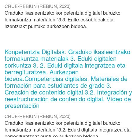
CRUE-REBIUN
(
REBIUN
,
2020
)
Graduko ikasleentzako konpetentzia digitalei buruzko
formakuntza materialen "3.3. Egile-eskubideak eta
lizentziak" puntuko aurkezpen bideoa.
Konpetentzia Digitalak. Graduko ikasleentzako
formakuntza materialak 3. Eduki digitalen
sorkuntza 3. 2. Eduki digitala integratzea eta
berregituratzea. Aurkezpen
bideoa.Competencias digitales. Materiales de
formación para estudiantes de grado 3.
Creación de contenido digital 3.2. Integración y
reestructuración de contenido digital. Vídeo de
presentación
CRUE-REBIUN
(
REBIUN
,
2020
)
Graduko ikasleentzako konpetentzia digitalei buruzko
formakuntza materialen "3.2. Eduki digitala integratzea eta
berregituratzea" puntuko aurkezpen bideoa.