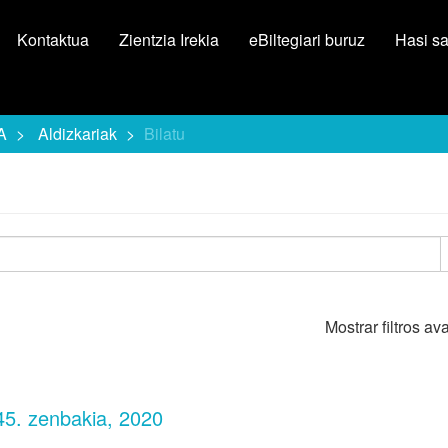
Kontaktua
Zientzia Irekia
eBiltegiari buruz
Hasi s
A
Aldizkariak
Bilatu
Mostrar filtros a
45. zenbakia, 2020