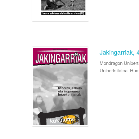
Jakingarriak, 
Mondragon Uniberts
Unibertsitatea. Hum