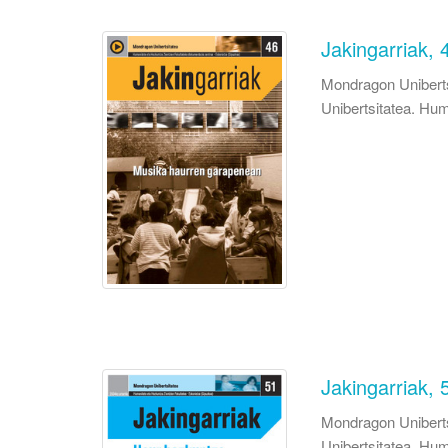
Jakingarriak, 
Mondragon Uniberts
Unibertsitatea. Hum
Jakingarriak, 
Mondragon Uniberts
Unibertsitatea. Hum