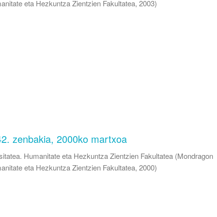
anitate eta Hezkuntza Zientzien Fakultatea
,
2003
)
 42. zenbakia, 2000ko martxoa
itatea. Humanitate eta Hezkuntza Zientzien Fakultatea
(
Mondragon
anitate eta Hezkuntza Zientzien Fakultatea
,
2000
)