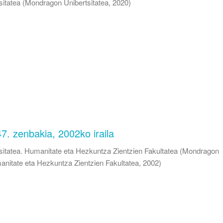
itatea
(
Mondragon Unibertsitatea
,
2020
)
47. zenbakia, 2002ko iraila
itatea. Humanitate eta Hezkuntza Zientzien Fakultatea
(
Mondragon
anitate eta Hezkuntza Zientzien Fakultatea
,
2002
)