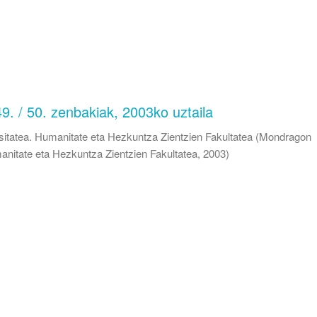
49. / 50. zenbakiak, 2003ko uztaila
itatea. Humanitate eta Hezkuntza Zientzien Fakultatea
(
Mondragon
anitate eta Hezkuntza Zientzien Fakultatea
,
2003
)