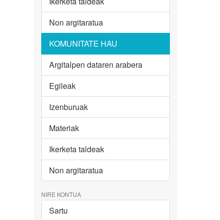
Ikerketa taldeak
Non argitaratua
KOMUNITATE HAU
Argitalpen dataren arabera
Egileak
Izenburuak
Materiak
Ikerketa taldeak
Non argitaratua
NIRE KONTUA
Sartu