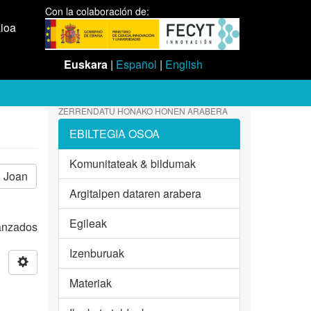
Con la colaboración de:
aioa
Euskara
|
Español
|
English
ZERRENDATU HONAKO HONEN ARABERA
EBILTEGIA OSOA
Komunitateak & bildumak
Joan
Argitalpen dataren arabera
Egileak
vanzados
Izenburuak
Materiak