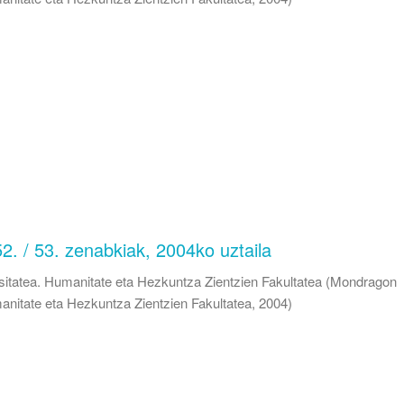
52. / 53. zenabkiak, 2004ko uztaila
itatea. Humanitate eta Hezkuntza Zientzien Fakultatea
(
Mondragon
anitate eta Hezkuntza Zientzien Fakultatea
,
2004
)