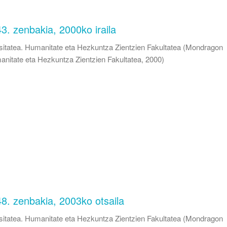
43. zenbakia, 2000ko iraila
itatea. Humanitate eta Hezkuntza Zientzien Fakultatea
(
Mondragon
anitate eta Hezkuntza Zientzien Fakultatea
,
2000
)
48. zenbakia, 2003ko otsaila
itatea. Humanitate eta Hezkuntza Zientzien Fakultatea
(
Mondragon