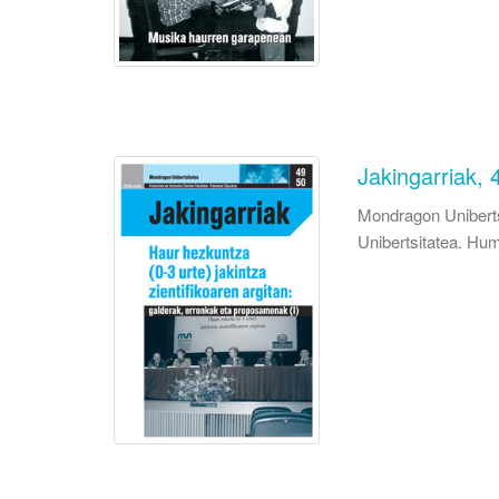
Jakingarriak, 
Mondragon Uniberts
Unibertsitatea. Hum