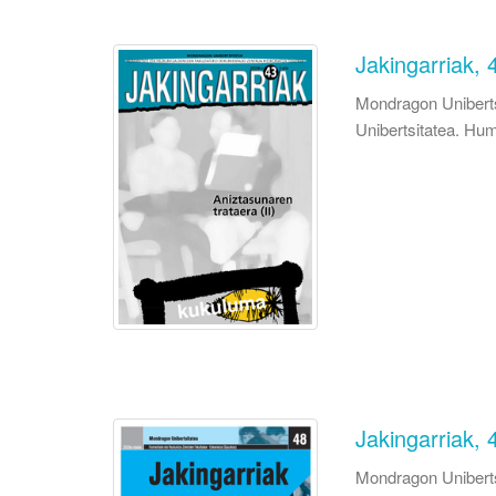
Jakingarriak, 
Mondragon Uniberts
Unibertsitatea. Hum
Jakingarriak, 
Mondragon Uniberts