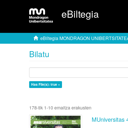
eBiltegia
eBiltegia MONDRAGON UNIBERTSITATE
Bilatu
Has File(s): true ×
178-tik 1-10 emaitza erakusten
MUniversitas 