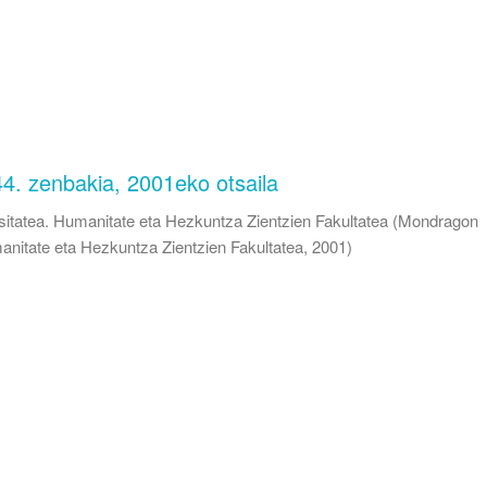
44. zenbakia, 2001eko otsaila
itatea. Humanitate eta Hezkuntza Zientzien Fakultatea
(
Mondragon
anitate eta Hezkuntza Zientzien Fakultatea
,
2001
)