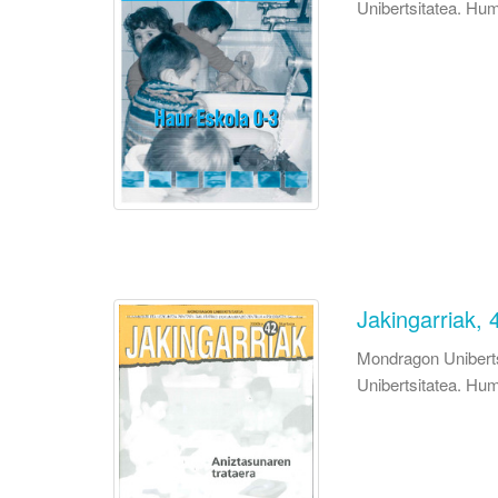
Unibertsitatea. Hum
Jakingarriak,
Mondragon Uniberts
Unibertsitatea. Hum