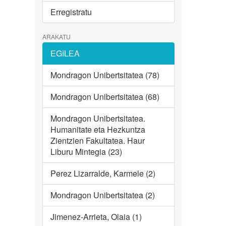
Erregistratu
ARAKATU
EGILEA
Mondragon Unibertsitatea (78)
Mondragon Unibertsitatea (68)
Mondragon Unibertsitatea.
Humanitate eta Hezkuntza
Zientzien Fakultatea. Haur
Liburu Mintegia (23)
Perez Lizarralde, Karmele (2)
Mondragon Unibertsitatea (2)
Jimenez-Arrieta, Olaia (1)