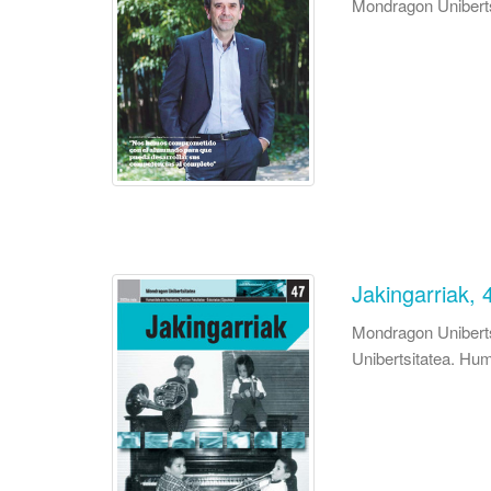
Mondragon Uniberts
Jakingarriak, 
Mondragon Uniberts
Unibertsitatea. Hum