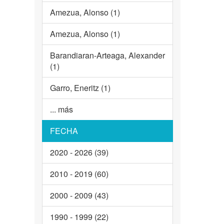
Amezua, Alonso (1)
Amezua, Alonso (1)
Barandiaran-Arteaga, Alexander
(1)
Garro, Eneritz (1)
... más
FECHA
2020 - 2026 (39)
2010 - 2019 (60)
2000 - 2009 (43)
1990 - 1999 (22)