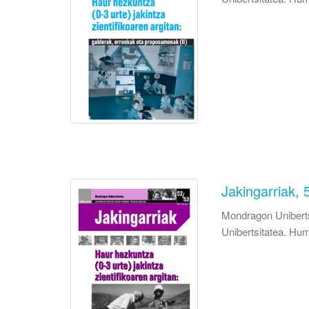
Jakingarriak, 
Mondragon Uniberts
Unibertsitatea. Hum