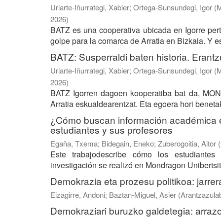
Uriarte-Iñurrategi, Xabier
;
Ortega-Sunsundegi, Igor
(
M
2026
)
BATZ es una cooperativa ubicada en Igorre pe
golpe para la comarca de Arratia en Bizkaia. Y ese
BATZ: Susperraldi baten historia. Erantz
Uriarte-Iñurrategi, Xabier
;
Ortega-Sunsundegi, Igor
(
M
2026
)
BATZ Igorren dagoen kooperatiba bat da, MOND
Arratia eskualdearentzat. Eta egoera hori beneta
¿Cómo buscan información académica en 
estudiantes y sus profesores
Egaña, Txema
;
Bidegain, Eneko
;
Zuberogoitia, Aitor
(
Este trabajodescribe cómo los estudiantes 
investigación se realizó en Mondragon Unibertsit
Demokrazia eta prozesu politikoa: jarrer
Eizagirre, Andoni
;
Baztan-Miguel, Asier
(
Arantzazula
Demokraziari buruzko galdetegia: arrazo