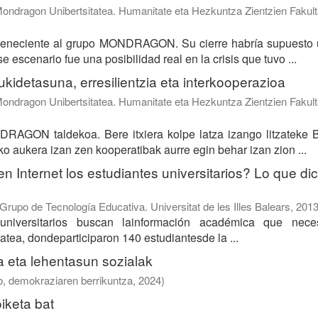
ondragon Unibertsitatea. Humanitate eta Hezkuntza Zientzien Fakult
rteneciente al grupo MONDRAGON. Su cierre habría supuesto 
 escenario fue una posibilidad real en la crisis que tuvo ...
ukidetasuna, erresilientzia eta interkooperazioa
ondragon Unibertsitatea. Humanitate eta Hezkuntza Zientzien Fakult
RAGON taldekoa. Bere itxiera kolpe latza izango litzateke B
ko aukera izan zen kooperatibak aurre egin behar izan zion ...
Internet los estudiantes universitarios? Lo que dic
Grupo de Tecnología Educativa. Universitat de les Illes Balears
,
2013
universitarios buscan lainformación académica que neces
atea, dondeparticiparon 140 estudiantesde la ...
a eta lehentasun sozialak
b, demokraziaren berrikuntza
,
2024
)
iketa bat