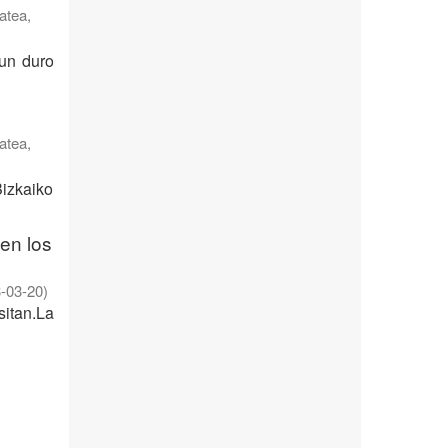
atea
,
un duro
atea
,
izkaiko
en los
-03-20
)
itan.La