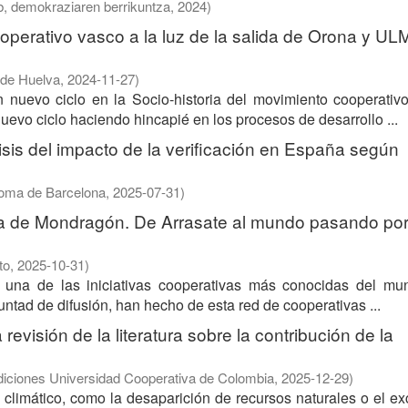
b, demokraziaren berrikuntza
,
2024
)
cooperativo vasco a la luz de la salida de Orona y UL
d de Huelva
,
2024-11-27
)
n nuevo ciclo en la Socio-historia del movimiento cooperativ
evo ciclo haciendo hincapié en los procesos de desarrollo ...
isis del impacto de la verificación en España según
noma de Barcelona
,
2025-07-31
)
iva de Mondragón. De Arrasate al mundo pasando po
to
,
2025-10-31
)
una de las iniciativas cooperativas más conocidas del mu
untad de difusión, han hecho de esta red de cooperativas ...
evisión de la literatura sobre la contribución de la
iciones Universidad Cooperativa de Colombia
,
2025-12-29
)
 climático, como la desaparición de recursos naturales o el e