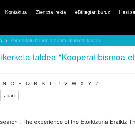
Kontaktua
Zientzia Irekia
eBiltegiari buruz
Hasi s
A
Zerrendatu honen arabera: ikerketa taldea
ikerketa taldea "Kooperatibismoa e
N
O
P
Q
R
S
T
U
V
W
X
Y
Z
Joan
search : The experience of the Etorkizuna Eraikiz T