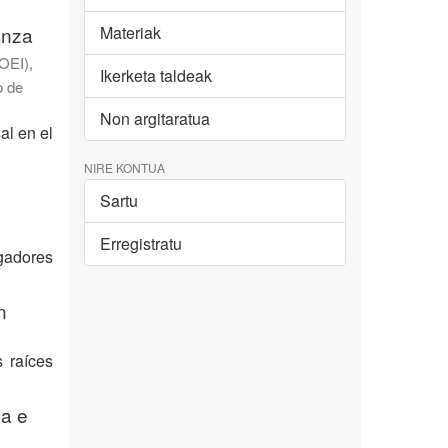
anza
Materiak
OEI),
Ikerketa taldeak
o de
Non argitaratua
al en el
NIRE KONTUA
Sartu
Erregistratu
igadores
n
s raíces
ia e