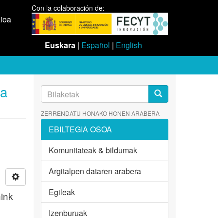
Con la colaboración de:
aioa
Euskara
|
Español
|
English
ta
ZERRENDATU HONAKO HONEN ARABERA
EBILTEGIA OSOA
Komunitateak & bildumak
Argitalpen dataren arabera
Egileak
hink
Izenburuak