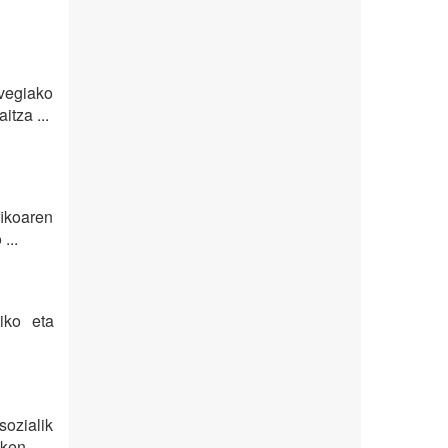
vegiako
tza ...
fikoaren
...
iko eta
ozialik
en, ...