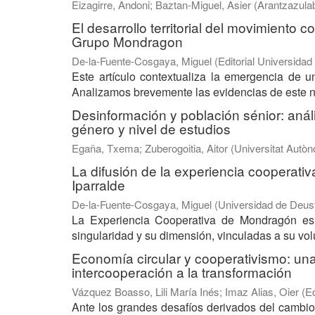
Eizagirre, Andoni
;
Baztan-Miguel, Asier
(
Arantzazula
El desarrollo territorial del movimiento 
Grupo Mondragon
De-la-Fuente-Cosgaya, Miguel
(
Editorial Universida
Este artículo contextualiza la emergencia de u
Analizamos brevemente las evidencias de este nu
Desinformación y población sénior: anál
género y nivel de estudios
Egaña, Txema
;
Zuberogoitia, Aitor
(
Universitat Autò
La difusión de la experiencia cooperat
Iparralde
De-la-Fuente-Cosgaya, Miguel
(
Universidad de Deus
La Experiencia Cooperativa de Mondragón es 
singularidad y su dimensión, vinculadas a su vol
Economía circular y cooperativismo: una r
intercooperación a la transformación
Vázquez Boasso, Lili María Inés
;
Imaz Alias, Oier
(
Ed
Ante los grandes desafíos derivados del cambio