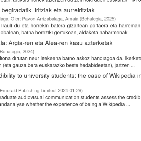
iradatik. Iritziak eta aurreiritziak
laga, Oier
;
Pavon-Arrizabalaga, Amaia
(
Behategia
,
2025
)
irauli du eta horrekin batera gizartean portaera eta harreman
obalean, baina bereziki gertukoan, aldaketa nabarmenak ...
a: Argia-ren eta Alea-ren kasu azterketak
Behategia
,
2024
)
diona dirutan neur litekeena baino askoz handiagoa da. Ikerke
 (eta gauza bera euskarazko beste hedabideetan), jartzen ...
bility to university students: the case of Wikipedia i
Emerald Publishing Limited
,
2024-01-29
)
graduate audiovisual communication students assess the credibi
 andanalyse whether the experience of being a Wikipedia ...