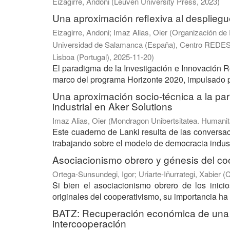
Eizagirre, Andoni
(
Leuven University Press
,
2023
)
Una aproximación reflexiva al desplieg
Eizagirre, Andoni
;
Imaz Alias, Oier
(
Organización de 
Universidad de Salamanca (España), Centro REDES (Ar
Lisboa (Portugal)
,
2025-11-20
)
El paradigma de la Investigación e Innovación Re
marco del programa Horizonte 2020, impulsado p
Una aproximación socio-técnica a la par
industrial en Aker Solutions
Imaz Alias, Oier
(
Mondragon Unibertsitatea. Humanita
Este cuaderno de Lanki resulta de las conversac
trabajando sobre el modelo de democracia industr
Asociacionismo obrero y génesis del co
Ortega-Sunsundegi, Igor
;
Uriarte-Iñurrategi, Xabier
(
C
Si bien el asociacionismo obrero de los inici
originales del cooperativismo, su importancia ha s
BATZ: Recuperación económica de una coo
intercooperación