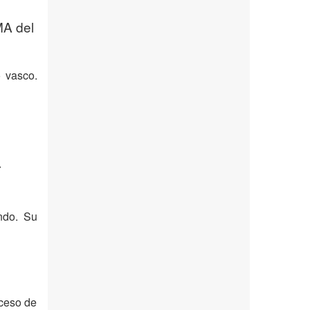
MA del
o vasco.
r
ndo. Su
xceso de