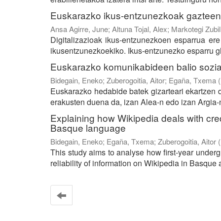
Euskarazko ikus-entzunezkoak gazteen beg
Ansa Agirre, June
;
Altuna Tojal, Alex
;
Markotegi Zubil
Digitalizazioak ikus-entzunezkoen esparrua ere 
ikusentzunezkoekiko. Ikus-entzunezko esparru gl
Euskarazko komunikabideen balio sozial
Bidegain, Eneko
;
Zuberogoitia, Aitor
;
Egaña, Txema
(
Euskarazko hedabide batek gizarteari ekartzen 
erakusten duena da, izan Alea-n edo izan Argia-n
Explaining how Wikipedia deals with credi
Basque language
Bidegain, Eneko
;
Egaña, Txema
;
Zuberogoitia, Aitor
(
This study aims to analyse how first-year under
reliability of information on Wikipedia in Basque