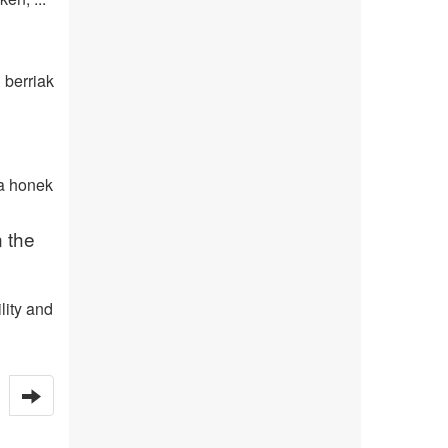
 berriak
ta honek
n the
lity and