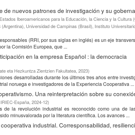
ue de nuevos patrones de investigación y su gobern
Estados Iberoamericanos para la Educación, la Ciencia y la Cultura (
gentina), Universidad de Campinas (Brasil), Instituto Universitari
sponsables (RRI, por sus siglas en inglés) es un eje transvers
or la Comisión Europea, que ...
ticipación en la empresa Español : la democracia
te eta Hezkuntza Zientzien Fakultatea
,
2023
)
iones desarrolladas durante los últimos tres años entre invest
ial noruega e investigadores de la Experiencia Cooperativa ...
operativismo. Una reinterpretación sobre su conexió
IRIEC-España
,
2024-12
)
os de la revolución industrial es reconocido como una de la
ido minusvalorada por la literatura científica. Los avances ...
perativa industrial. Corresponsabilidad, resilienc