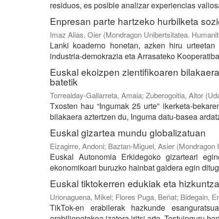
residuos, es posible analizar experiencias valios
Enpresan parte hartzeko hurbilketa sozi
Imaz Alias, Oier
(
Mondragon Unibertsitatea. Humanita
Lanki koaderno honetan, azken hiru urteetan 
industria-demokrazia eta Arrasateko Kooperatiba E
Euskal ekoizpen zientifikoaren bilakaera
batetik
Torrealday-Gallarreta, Amaia
;
Zuberogoitia, Aitor
(
Uda
Txosten hau “Ingumak 25 urte” ikerketa-bekare
bilakaera aztertzen du, Inguma datu-basea ardatz 
Euskal gizartea mundu globalizatuan
Eizagirre, Andoni
;
Baztan-Miguel, Asier
(
Mondragon Un
Euskal Autonomia Erkidegoko gizarteari egind
ekonomikoari buruzko hainbat galdera egin ditugu,
Euskal tiktokerren edukiak eta hizkuntz
Urionaguena, Mikel
;
Flores Puga, Beñat
;
Bidegain, E
TikTok-en erabilerak hazkunde esanguratsu
erabilienetakoa izatera iritsi arte. Testuinguru h