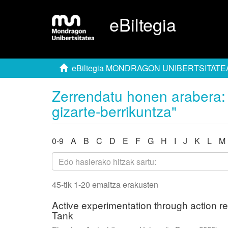
eBiltegia
eBiltegia MONDRAGON UNIBERTSITATE
Zerrendatu honen arabera: 
gizarte-berrikuntza"
0-9
A
B
C
D
E
F
G
H
I
J
K
L
M
45-tik 1-20 emaitza erakusten
Active experimentation through action re
Tank