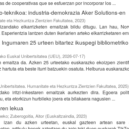
as de cooperativas que se esfuerzan por incorporar los ...
o-teknikoa: industria-demokrazia Aker Solutions-en
te eta Hezkuntza Zientzien Fakultatea
,
2023
)
izandako elkarrizketen emaitzak bildu ditugu. Lan hau, Nor
sperientzia lantzen duten ikerlarien arteko elkarrizketaren emai
 Ingumaren 25 urteen bitartez ikuspegi bibliometriko
ko Euskal Unibertsitatea (UEU)
,
2026-07-17
)
n emaitza da. Azken 25 urteetako euskarazko ekoizpen zienti
hartuta eta beste iturri batzuekin osatuta. Helburua euskarazko 
ibertsitatea. Humanitate eta Hezkuntza Zientzien Fakultatea
,
2025
)
ako iritzi-inkestaren emaitzak aurkezten dira. Egoera polit
 eta etorkizun hurbileko joera eta bilakaera nagusien ...
aren lekua
neko
;
Zuberogoitia, Aitor
(
Euskaltzaindia
,
2023
)
a izan du azken urteetan, euskal gazteen artean sare s
onetan, artikulu honek aztertzen du zein toki duen euskarak TikTok