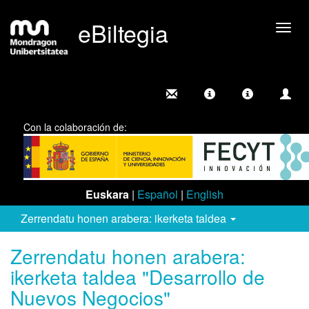
eBiltegia
Camb
nave
Con la colaboración de:
Euskara
|
Español
|
English
Zerrendatu honen arabera: ikerketa taldea
Zerrendatu honen arabera:
ikerketa taldea "Desarrollo de
Nuevos Negocios"