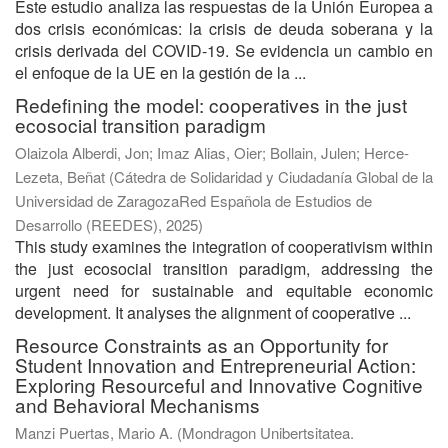
Este estudio analiza las respuestas de la Unión Europea a
dos crisis económicas: la crisis de deuda soberana y la
crisis derivada del COVID-19. Se evidencia un cambio en
el enfoque de la UE en la gestión de la ...
Redefining the model: cooperatives in the just
ecosocial transition paradigm
Olaizola Alberdi, Jon
;
Imaz Alias, Oier
;
Bollain, Julen
;
Herce-
Lezeta, Beñat
(
Cátedra de Solidaridad y Ciudadanía Global de la
Universidad de ZaragozaRed Española de Estudios de
Desarrollo (REEDES)
,
2025
)
This study examines the integration of cooperativism within
the just ecosocial transition paradigm, addressing the
urgent need for sustainable and equitable economic
development. It analyses the alignment of cooperative ...
Resource Constraints as an Opportunity for
Student Innovation and Entrepreneurial Action:
Exploring Resourceful and Innovative Cognitive
and Behavioral Mechanisms
Manzi Puertas, Mario A.
(
Mondragon Unibertsitatea.