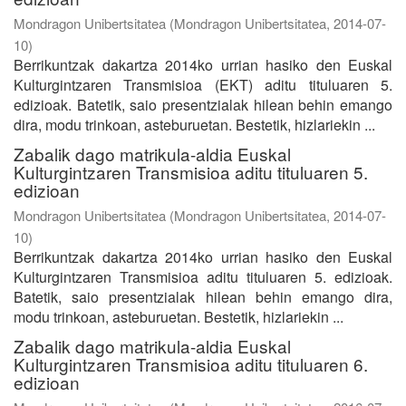
Mondragon Unibertsitatea
(
Mondragon Unibertsitatea
,
2014-07-
10
)
Berrikuntzak dakartza 2014ko urrian hasiko den Euskal
Kulturgintzaren Transmisioa (EKT) aditu tituluaren 5.
edizioak. Batetik, saio presentzialak hilean behin emango
dira, modu trinkoan, asteburuetan. Bestetik, hizlariekin ...
Zabalik dago matrikula-aldia Euskal
Kulturgintzaren Transmisioa aditu tituluaren 5.
edizioan
Mondragon Unibertsitatea
(
Mondragon Unibertsitatea
,
2014-07-
10
)
Berrikuntzak dakartza 2014ko urrian hasiko den Euskal
Kulturgintzaren Transmisioa aditu tituluaren 5. edizioak.
Batetik, saio presentzialak hilean behin emango dira,
modu trinkoan, asteburuetan. Bestetik, hizlariekin ...
Zabalik dago matrikula-aldia Euskal
Kulturgintzaren Transmisioa aditu tituluaren 6.
edizioan