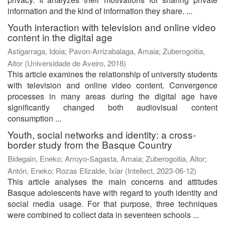
information and the kind of information they share. ...
Youth interaction with television and online video
content in the digital age
Astigarraga, Idoia
;
Pavon-Arrizabalaga, Amaia
;
Zuberogoitia,
Aitor
(
Universidade de Aveiro
,
2018
)
This article examines the relationship of university students
with television and online video content. Convergence
processes in many areas during the digital age have
significantly changed both audiovisual content
consumption ...
Youth, social networks and identity: a cross-
border study from the Basque Country
Bidegain, Eneko
;
Arroyo-Sagasta, Amaia
;
Zuberogoitia, Aitor
;
Antón, Eneko
;
Rozas Elizalde, Ixiar
(
Intellect
,
2023-06-12
)
This article analyses the main concerns and attitudes
Basque adolescents have with regard to youth identity and
social media usage. For that purpose, three techniques
were combined to collect data in seventeen schools ...