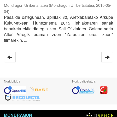
Mondragon Unibertsitatea
(
Mondragon Unibertsitatea
,
2015-05-
04
)
Pasa de ostegunean, apirilak 30, Aretxabaletako Arkupe
Kultur-etxean Huhezinema 2015 lehiaketaren sariak
banaketa ekitaldia egin zen. Sail Ofizialaren Goiena saria
Aitor Arregik eraman zuen "Zarautzen erosi zuen"
filmarekin. ...
Nork bildua:
Nork balioztatua:
MONDRAGON