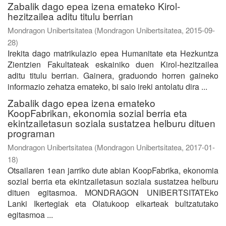
Zabalik dago epea izena emateko Kirol-
hezitzailea aditu titulu berrian
Mondragon Unibertsitatea
(
Mondragon Unibertsitatea
,
2015-09-
28
)
Irekita dago matrikulazio epea Humanitate eta Hezkuntza
Zientzien Fakultateak eskainiko duen Kirol-hezitzailea
aditu titulu berrian. Gainera, graduondo horren gaineko
informazio zehatza emateko, bi saio ireki antolatu dira ...
Zabalik dago epea izena emateko
KoopFabrikan, ekonomia sozial berria eta
ekintzailetasun soziala sustatzea helburu dituen
programan
Mondragon Unibertsitatea
(
Mondragon Unibertsitatea
,
2017-01-
18
)
Otsailaren 1ean jarriko dute abian KoopFabrika, ekonomia
sozial berria eta ekintzailetasun soziala sustatzea helburu
dituen egitasmoa. MONDRAGON UNIBERTSITATEko
Lanki Ikertegiak eta Olatukoop elkarteak bultzatutako
egitasmoa ...