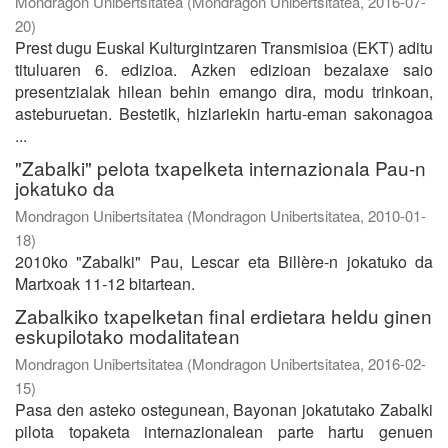
Mondragon Unibertsitatea
(
Mondragon Unibertsitatea
,
2016-07-
20
)
Prest dugu Euskal Kulturgintzaren Transmisioa (EKT) aditu
tituluaren 6. edizioa. Azken edizioan bezalaxe saio
presentzialak hilean behin emango dira, modu trinkoan,
asteburuetan. Bestetik, hizlariekin hartu-eman sakonagoa
...
"Zabalki" pelota txapelketa internazionala Pau-n
jokatuko da
Mondragon Unibertsitatea
(
Mondragon Unibertsitatea
,
2010-01-
18
)
2010ko "Zabalki" Pau, Lescar eta Billère-n jokatuko da
Martxoak 11-12 bitartean.
Zabalkiko txapelketan final erdietara heldu ginen
eskupilotako modalitatean
Mondragon Unibertsitatea
(
Mondragon Unibertsitatea
,
2016-02-
15
)
Pasa den asteko ostegunean, Bayonan jokatutako Zabalki
pilota topaketa internazionalean parte hartu genuen