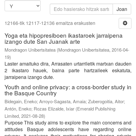
Joan
12166-tik 12117-12136 emaitza erakusten
Yoga eta hipopresiboen ikastaroek jarraipena
izango dute San Juanak arte
Mondragon Unibertsitatea
(
Mondragon Unibertsitatea
,
2016-04-
19
)
Laster amaituko dira, Arrasaten urtarriletik martxan dauden
2 ikastaro hauek, baina parte hartzaileek eskatuta,
jarraipena izango dute.
Youth and online privacy: a cross-border study in
the Basque Country
Bidegain, Eneko
;
Arroyo-Sagasta, Amaia
;
Zuberogoitia, Aitor
;
Antón, Eneko
;
Rozas Elizalde, Ixiar
(
Emerald Publishing
Limited
,
2021-08-28
)
Purpose This study aims to explore the main concerns and
attitudes Basque adolescents have regarding online
privacy. It analyzes their motivations for sharing private