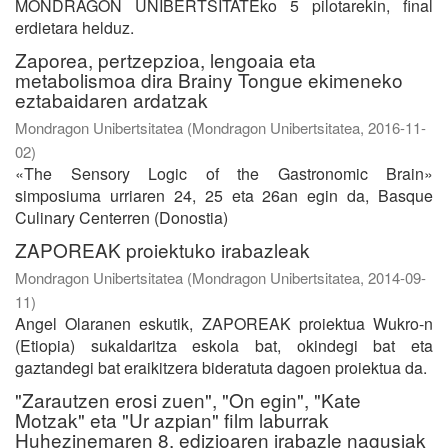
MONDRAGON UNIBERTSITATEko 5 pilotarekin, final
erdietara helduz.
Zaporea, pertzepzioa, lengoaia eta
metabolismoa dira Brainy Tongue ekimeneko
eztabaidaren ardatzak
Mondragon Unibertsitatea
(
Mondragon Unibertsitatea
,
2016-11-
02
)
«The Sensory Logic of the Gastronomic Brain»
simposiuma urriaren 24, 25 eta 26an egin da, Basque
Culinary Centerren (Donostia)
ZAPOREAK proiektuko irabazleak
Mondragon Unibertsitatea
(
Mondragon Unibertsitatea
,
2014-09-
11
)
Angel Olaranen eskutik, ZAPOREAK proiektua Wukro-n
(Etiopia) sukaldaritza eskola bat, okindegi bat eta
gaztandegi bat eraikitzera bideratuta dagoen proiektua da.
"Zarautzen erosi zuen", "On egin", "Kate
Motzak" eta "Ur azpian" film laburrak
Huhezinemaren 8. edizioaren irabazle nagusiak