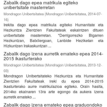
Zabalik dago epea matrikula egiteko
unibertsitate masterretan
Mondragon Unibertsitatea
(
Mondragon Unibertsitatea
,
2014-07-
16
)
Irekita dago epea matrikula egiteko Humanitate eta
Hezkuntza Zientzien Fakultateak eskaintzen dituen
unibertsitate masterretan. "Derrigorrezko Bigarren
Hezkuntzan, Batxilergoan, Lanbide Heziketan eta
Hizkuntzen Irakaskuntzan ...
Zabalik dago izena aurretik emateko epea 2014-
2015 ikasturterako
Mondragon Unibertsitatea
(
Mondragon Unibertsitatea
,
2013-12-
03
)
Mondragon Unibertsitateko Hezkuntza eta Humanitate
Zientzien Fakultateak ireki du epea 2014-2015
ikasturterako aurre matrikulazioa egiteko. Orain hasita,
2014ko ekainaren 13ra arte egongo da aukera izena
aurretik emateko ...
Zabalik dago izena emateko epea graduondoko