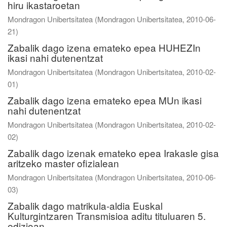
hiru ikastaroetan
Mondragon Unibertsitatea
(
Mondragon Unibertsitatea
,
2010-06-
21
)
Zabalik dago izena emateko epea HUHEZIn
ikasi nahi dutenentzat
Mondragon Unibertsitatea
(
Mondragon Unibertsitatea
,
2010-02-
01
)
Zabalik dago izena emateko epea MUn ikasi
nahi dutenentzat
Mondragon Unibertsitatea
(
Mondragon Unibertsitatea
,
2010-02-
02
)
Zabalik dago izenak emateko epea Irakasle gisa
aritzeko master ofizialean
Mondragon Unibertsitatea
(
Mondragon Unibertsitatea
,
2010-06-
03
)
Zabalik dago matrikula-aldia Euskal
Kulturgintzaren Transmisioa aditu tituluaren 5.
edizioan