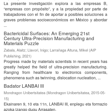
La presente investigación explora a las empresas B,
“empresas con propósito”, y a la propiedad por parte de
trabajadores con el fin de aportar a posibles soluciones a
graves problemas socioeconómicos en México y abordar
...
Bactericidal Surfaces: An Emerging 21st
Century Ultra-Precision Manufacturing and
Materials Puzzle
Zabala, Alaitz
;
Llavori, Inigo
;
Larrañaga Altuna, Mikel
(
AIP
Publishing
,
2021
)
Progress made by materials scientists in recent years has
greatly helped the field of ultra-precision manufacturing.
Ranging from healthcare to electronics components,
phenomena such as twinning, dislocation nucleation, ...
Badator LANBAI III
Mondragon Unibertsitatea
(
Mondragon Unibertsitatea
,
2015-05-
15
)
Ekainaren 9, 10 eta 11n, LANBAI III, enplegu eta formazio
azoka izango dugu Arrasaten.