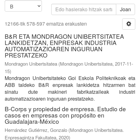
Joan
12166-tik 578-597 emaitza erakusten
B&R ETA MONDRAGON UNIBERTSITATEA
LANKIDETZAN, ENPRESAK INDUSTRIA
AUTOMATIZAZIOAREN INGURUAN
PRESTATZEKO
Mondragon Unibertsitatea
(
Mondragon Unibertsitatea
,
2017-11-
15
)
Mondragon Unibertsitateko Goi Eskola Politeknikoak eta
ABB taldeko B&R enpresak lankidetza hitzarmen bat
sinatu dute makineri fabrikatzaileak industri
automatizazioaren inguruan prestatzeko.
B-Corps y propiedad de empresa. Estudio de
casos en empresas con propósito en
Guadalajara-México
Hernández Gutiérrez, Gonzalo
(
Mondragon Unibertsitatea.
Enpresagintza Fakultatea
,
2020
)