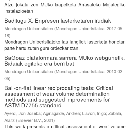
Atzo jokatu zen MUko txapelketa Arrasateko Mojategiko
instalazioetan
Baditugu X. Enpresen lasterketaren irudiak
Mondragon Unibertsitatea
(
Mondragon Unibertsitatea
,
2017-05-
18
)
Mondragon Unibertsitateko lau langilek lasterketa honetan
parte hartu zuten gure ordezkaritzan.
BaGoaz plataformara sarrera MUko webgunetik.
Bidaiak egiteko era berri bat
Mondragon Unibertsitatea
(
Mondragon Unibertsitatea
,
2010-02-
05
)
Ball-on-flat linear reciprocating tests: Critical
assessment of wear volume determination
methods and suggested improvements for
ASTM D7755 standard
Ayerdi, Jon Joseba
;
Aginagalde, Andrea
;
Llavori, Inigo
;
Zabala,
Alaitz
(
Elsevier B.V.
,
2021
)
This work presents a critical assessment of wear volume