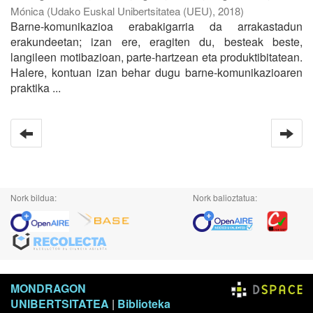
Mónica
(
Udako Euskal Unibertsitatea (UEU)
,
2018
)
Barne-komunikazioa erabakigarria da arrakastadun
erakundeetan; izan ere, eragiten du, besteak beste,
langileen motibazioan, parte-hartzean eta produktibitatean.
Halere, kontuan izan behar dugu barne-komunikazioaren
praktika ...
Nork bildua:
Nork balioztatua:
MONDRAGON
UNIBERTSITATEA
|
Biblioteka