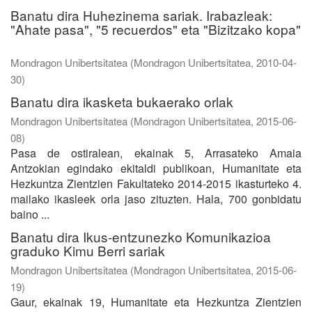
Banatu dira Huhezinema sariak. Irabazleak:
"Ahate pasa", "5 recuerdos" eta "Bizitzako kopa"
Mondragon Unibertsitatea
(
Mondragon Unibertsitatea
,
2010-04-
30
)
Banatu dira ikasketa bukaerako orlak
Mondragon Unibertsitatea
(
Mondragon Unibertsitatea
,
2015-06-
08
)
Pasa de ostiralean, ekainak 5, Arrasateko Amaia
Antzokian egindako ekitaldi publikoan, Humanitate eta
Hezkuntza Zientzien Fakultateko 2014-2015 ikasturteko 4.
mailako ikasleek orla jaso zituzten. Hala, 700 gonbidatu
baino ...
Banatu dira Ikus-entzunezko Komunikazioa
graduko Kimu Berri sariak
Mondragon Unibertsitatea
(
Mondragon Unibertsitatea
,
2015-06-
19
)
Gaur, ekainak 19, Humanitate eta Hezkuntza Zientzien