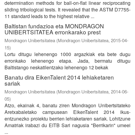
determination methods for ball-on-flat linear reciprocating
sliding tribological tests. It revealed that the ASTM D7755-
11 standard leads to the highest relative ...
Baltistan fundazioa eta MONDRAGON
UNIBERTSITATEA erronkarako prest
Mondragon Unibertsitatea
(
Mondragon Unibertsitatea
,
2015-04-
15
)
Lortu ditugu lehenengo 1000 argazkiak eta bete dugu
erronkako lehenengo etapa. Jada, bermatu ditugu
Baltistango neskatilentzako lehenengo 12 bekak
Banatu dira EikenTalent 2014 lehiaketaren
sariak
Mondragon Unibertsitatea
(
Mondragon Unibertsitatea
,
2014-06-
05
)
Atzo, ekainak 4, banatu ziren Mondragon Unibertsitateko
Aretxabaletako campusean EikenTalent 2014 ikus-
entzunezko proiektu berrien lehiaketaren sariak. Lohitzune
Amatriak irabazi du EITB Sari nagusia "Berrikarin" umeei
...