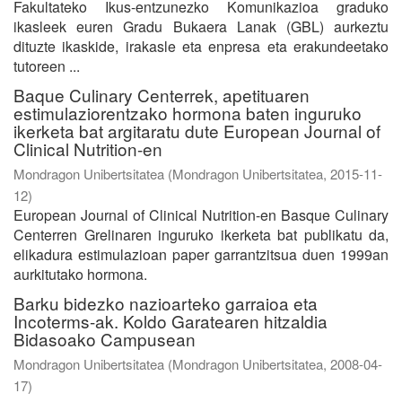
Fakultateko Ikus-entzunezko Komunikazioa graduko
ikasleek euren Gradu Bukaera Lanak (GBL) aurkeztu
dituzte ikaskide, irakasle eta enpresa eta erakundeetako
tutoreen ...
Baque Culinary Centerrek, apetituaren
estimulaziorentzako hormona baten inguruko
ikerketa bat argitaratu dute European Journal of
Clinical Nutrition-en
Mondragon Unibertsitatea
(
Mondragon Unibertsitatea
,
2015-11-
12
)
European Journal of Clinical Nutrition-en Basque Culinary
Centerren Grelinaren inguruko ikerketa bat publikatu da,
elikadura estimulazioan paper garrantzitsua duen 1999an
aurkitutako hormona.
Barku bidezko nazioarteko garraioa eta
Incoterms-ak. Koldo Garatearen hitzaldia
Bidasoako Campusean
Mondragon Unibertsitatea
(
Mondragon Unibertsitatea
,
2008-04-
17
)