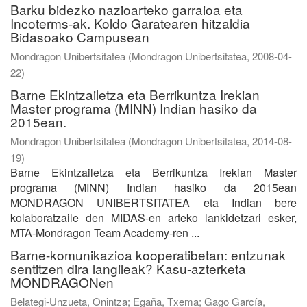
Barku bidezko nazioarteko garraioa eta
Incoterms-ak. Koldo Garatearen hitzaldia
Bidasoako Campusean
Mondragon Unibertsitatea
(
Mondragon Unibertsitatea
,
2008-04-
22
)
Barne Ekintzailetza eta Berrikuntza Irekian
Master programa (MINN) Indian hasiko da
2015ean.
Mondragon Unibertsitatea
(
Mondragon Unibertsitatea
,
2014-08-
19
)
Barne Ekintzailetza eta Berrikuntza Irekian Master
programa (MINN) Indian hasiko da 2015ean
MONDRAGON UNIBERTSITATEA eta Indian bere
kolaboratzaile den MIDAS-en arteko lankidetzari esker,
MTA-Mondragon Team Academy-ren ...
Barne-komunikazioa kooperatibetan: entzunak
sentitzen dira langileak? Kasu-azterketa
MONDRAGONen
Belategi-Unzueta, Onintza
;
Egaña, Txema
;
Gago García,