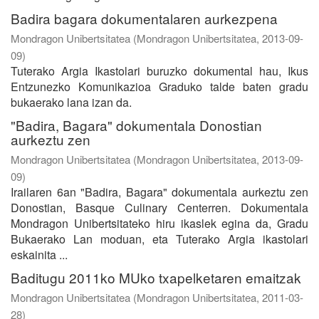
Badira bagara dokumentalaren aurkezpena
Mondragon Unibertsitatea
(
Mondragon Unibertsitatea
,
2013-09-
09
)
Tuterako Argia Ikastolari buruzko dokumental hau, Ikus
Entzunezko Komunikazioa Graduko talde baten gradu
bukaerako lana izan da.
"Badira, Bagara" dokumentala Donostian
aurkeztu zen
Mondragon Unibertsitatea
(
Mondragon Unibertsitatea
,
2013-09-
09
)
Irailaren 6an "Badira, Bagara" dokumentala aurkeztu zen
Donostian, Basque Culinary Centerren. Dokumentala
Mondragon Unibertsitateko hiru ikaslek egina da, Gradu
Bukaerako Lan moduan, eta Tuterako Argia ikastolari
eskainita ...
Baditugu 2011ko MUko txapelketaren emaitzak
Mondragon Unibertsitatea
(
Mondragon Unibertsitatea
,
2011-03-
28
)