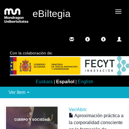
eBiltegia
Camb
nave
Con la colaboración de:
Euskara
|
Español
|
English
Ver ítem
Ver/
Abrir
Aproximación práctica a
la corporalidad consciente