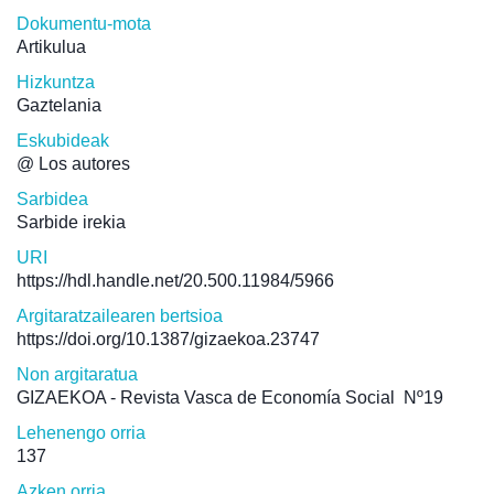
Dokumentu-mota
Artikulua
Hizkuntza
Gaztelania
Eskubideak
@ Los autores
Sarbidea
Sarbide irekia
URI
https://hdl.handle.net/20.500.11984/5966
Argitaratzailearen bertsioa
https://doi.org/10.1387/gizaekoa.23747
Non argitaratua
GIZAEKOA - Revista Vasca de Economía Social
Nº19
Lehenengo orria
137
Azken orria