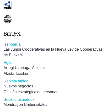
Izenburua
Las Junior Cooperativas en la Nueva Ley de Cooperativas
de Euskadi
Egilea
Arregi Uzuriaga, Aitziber
Alzola, Izaskun
Ikerketa taldea
Nuevos negocios
Gestión estratégica de personas
Beste erakundeak
Mondragon Unibertsitatea