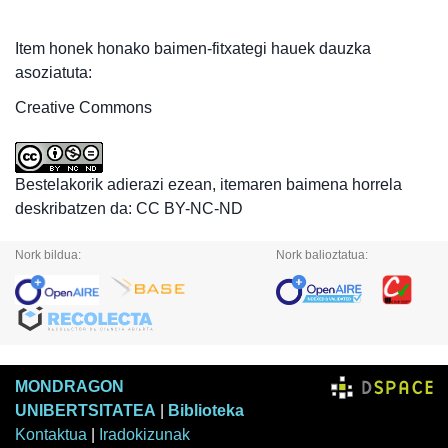
Item honek honako baimen-fitxategi hauek dauzka
asoziatuta:
Creative Commons
Bestelakorik adierazi ezean, itemaren baimena horrela
deskribatzen da: CC BY-NC-ND
Nork bildua:
Nork balioztatua:
MONDRAGON
UNIBERTSITATEA
|
Biblioteka
Kontaktua
|
Iradokizunak