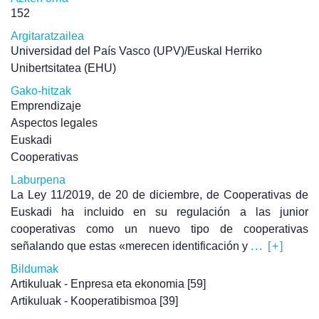
152
Argitaratzailea
Universidad del País Vasco (UPV)/Euskal Herriko
Unibertsitatea (EHU)
Gako-hitzak
Emprendizaje
Aspectos legales
Euskadi
Cooperativas
Laburpena
La Ley 11/2019, de 20 de diciembre, de Cooperativas de
Euskadi ha incluido en su regulación a las junior
cooperativas como un nuevo tipo de cooperativas
señalando que estas «merecen identificación y
... [+]
Bildumak
Artikuluak - Enpresa eta ekonomia
[59]
Artikuluak - Kooperatibismoa
[39]