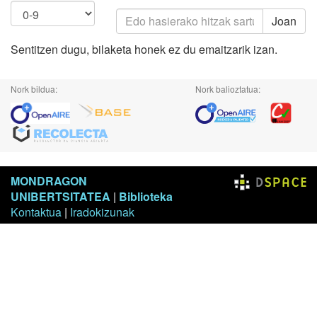
Joan
Sentitzen dugu, bilaketa honek ez du emaitzarik izan.
Nork bildua:
Nork balioztatua:
MONDRAGON
UNIBERTSITATEA
|
Biblioteka
Kontaktua
|
Iradokizunak