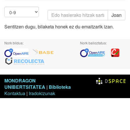
Joan
Sentitzen dugu, bilaketa honek ez du emaitzarik izan.
Nork bildua:
Nork balioztatua:
MONDRAGON
UNIBERTSITATEA
|
Biblioteka
Kontaktua
|
Iradokizunak