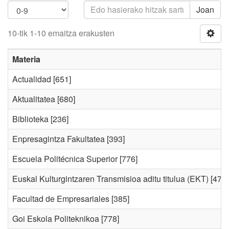
Joan
10-tik 1-10 emaitza erakusten
Materia
Actualidad
[651]
Aktualitatea
[680]
Biblioteka
[236]
Enpresagintza Fakultatea
[393]
Escuela Politécnica Superior
[776]
Euskal Kulturgintzaren Transmisioa aditu titulua (EKT)
[47]
Facultad de Empresariales
[385]
Goi Eskola Politeknikoa
[778]