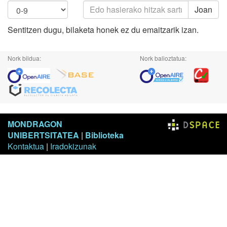
Joan
Sentitzen dugu, bilaketa honek ez du emaitzarik izan.
Nork bildua:
Nork balioztatua:
MONDRAGON
UNIBERTSITATEA
|
Biblioteka
Kontaktua
|
Iradokizunak