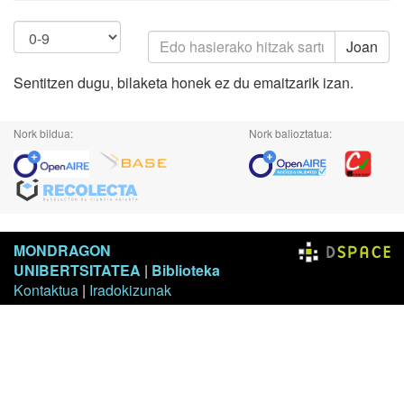
Joan
Sentitzen dugu, bilaketa honek ez du emaitzarik izan.
Nork bildua:
Nork balioztatua:
MONDRAGON
UNIBERTSITATEA
|
Biblioteka
Kontaktua
|
Iradokizunak