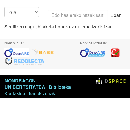
Joan
Sentitzen dugu, bilaketa honek ez du emaitzarik izan.
Nork bildua:
Nork balioztatua:
MONDRAGON
UNIBERTSITATEA
|
Biblioteka
Kontaktua
|
Iradokizunak