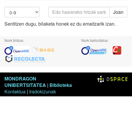
Joan
Sentitzen dugu, bilaketa honek ez du emaitzarik izan.
Nork bildua:
Nork balioztatua:
MONDRAGON
UNIBERTSITATEA
|
Biblioteka
Kontaktua
|
Iradokizunak