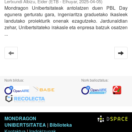
Lertxundi Albizu, Eider
(
ETB - Elhuyar
,
2025-04-05
)
Mondragon Unibertsitateak antolatzen duen PBL Day
egunera gerturatu gara, ingeniaritza graduetako ikasleek
landutako proiekturik onenak ezagutzeko. Jardunaldian
zehar, Unibertsitateko irakasle eta enpresa batzuk osatzen
...
Nork bildua:
Nork balioztatua:
MONDRAGON
UNIBERTSITATEA
|
Biblioteka
Kontaktua
|
Iradokizunak