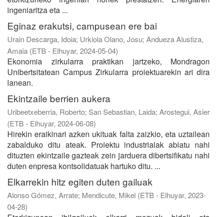
ingeniaritza eta ...
Eginaz erakutsi, campusean ere bai
Urain Descarga, Idoia
;
Urkiola Olano, Josu
;
Andueza Alustiza,
Amaia
(
ETB - Elhuyar
,
2024-05-04
)
Ekonomia zirkularra praktikan jartzeko, Mondragon
Unibertsitatean Campus Zirkularra proiektuarekin ari dira
lanean.
Ekintzaile berrien aukera
Uribeetxeberria, Roberto
;
San Sebastian, Laida
;
Arostegui, Asier
(
ETB - Elhuyar
,
2024-06-08
)
Hirekin eraikinari azken ukituak falta zaizkio, eta uztailean
zabalduko ditu ateak. Proiektu industrialak abiatu nahi
dituzten ekintzaile gazteak zein jarduera dibertsifikatu nahi
duten enpresa kontsolidatuak hartuko ditu. ...
Elkarrekin hitz egiten duten gailuak
Alonso Gómez, Arrate
;
Mendicute, Mikel
(
ETB - Elhuyar
,
2023-
04-28
)