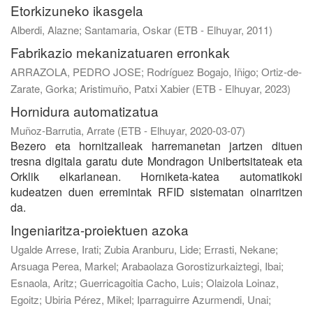
Etorkizuneko ikasgela
Alberdi, Alazne
;
Santamaria, Oskar
(
ETB - Elhuyar
,
2011
)
Fabrikazio mekanizatuaren erronkak
ARRAZOLA, PEDRO JOSE
;
Rodríguez Bogajo, Iñigo
;
Ortiz-de-
Zarate, Gorka
;
Aristimuño, Patxi Xabier
(
ETB - Elhuyar
,
2023
)
Hornidura automatizatua
Muñoz-Barrutia, Arrate
(
ETB - Elhuyar
,
2020-03-07
)
Bezero eta hornitzaileak harremanetan jartzen dituen
tresna digitala garatu dute Mondragon Unibertsitateak eta
Orklik elkarlanean. Horniketa-katea automatikoki
kudeatzen duen erremintak RFID sistematan oinarritzen
da.
Ingeniaritza-proiektuen azoka
Ugalde Arrese, Irati
;
Zubia Aranburu, Lide
;
Errasti, Nekane
;
Arsuaga Perea, Markel
;
Arabaolaza Gorostizurkaiztegi, Ibai
;
Esnaola, Aritz
;
Guerricagoitia Cacho, Luis
;
Olaizola Loinaz,
Egoitz
;
Ubiria Pérez, Mikel
;
Iparraguirre Azurmendi, Unai
;