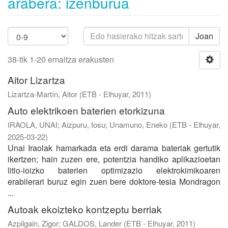
arabera: izenburua
Joan
38-tik 1-20 emaitza erakusten
Aitor Lizartza
Lizartza-Martín, Aitor
(
ETB - Elhuyar
,
2011
)
Auto elektrikoen baterien etorkizuna
IRAOLA, UNAI
;
Aizpuru, Iosu
;
Unamuno, Eneko
(
ETB - Elhuyar
,
2025-03-22
)
Unai Iraolak hamarkada eta erdi darama bateriak gertutik
ikertzen; hain zuzen ere, potentzia handiko aplikazioetan
litio-ioizko baterien optimizazio elektrokimikoaren
erabilerari buruz egin zuen bere doktore-tesia Mondragon
...
Autoak ekoizteko kontzeptu berriak
Azpilgain, Zigor
;
GALDOS, Lander
(
ETB - Elhuyar
,
2011
)