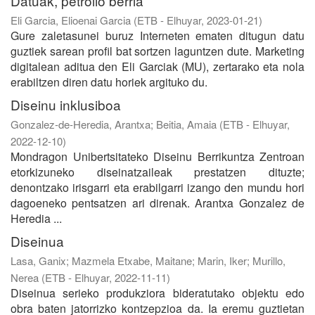
Datuak, petrolio berria
Eli Garcia, Elioenai Garcia
(
ETB - Elhuyar
,
2023-01-21
)
Gure zaletasunei buruz Interneten ematen ditugun datu
guztiek sarean profil bat sortzen laguntzen dute. Marketing
digitalean aditua den Eli Garciak (MU), zertarako eta nola
erabiltzen diren datu horiek argituko du.
Diseinu inklusiboa
Gonzalez-de-Heredia, Arantxa
;
Beitia, Amaia
(
ETB - Elhuyar
,
2022-12-10
)
Mondragon Unibertsitateko Diseinu Berrikuntza Zentroan
etorkizuneko diseinatzaileak prestatzen dituzte;
denontzako irisgarri eta erabilgarri izango den mundu hori
dagoeneko pentsatzen ari direnak. Arantxa Gonzalez de
Heredia ...
Diseinua
Lasa, Ganix
;
Mazmela Etxabe, Maitane
;
Marin, Iker
;
Murillo,
Nerea
(
ETB - Elhuyar
,
2022-11-11
)
Diseinua serieko produkziora bideratutako objektu edo
obra baten jatorrizko kontzepzioa da. Ia eremu guztietan