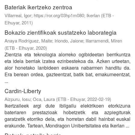
Bateriak ikertzeko zentroa
Villarreal, Igor; https://ror.org/03hp1m080; Ikerlan
(
ETB -
Elhuyar
,
2011
)
Bokazio zientifikoak sustatzeko laborategia
Anaya Rodríguez, Maite
;
Iriondo, Jaione
;
Illarramendi, Miren
(
ETB - Elhuyar
,
2020
)
Zientzia eta teknologia alorreko ogibideetan berrikuntza
eta ideia berriak izatea ezinbestekoa da. Azken urteetan,
alor honetako lanbideen eskaera nabarmen handitu da.
Era berean ordea, gazteentzat, batik bat, emakumeentzat,
...
Cardin-Liberty
Aizpuru, Iosu
;
Oca, Laura
(
ETB - Elhuyar
,
2022-02-19
)
Ikertzaileek argi dute ibilgailu elektrikoen etorkizuna
bateriaren prestazioak hobetzetik eta azpiegiturak
garatzetik etorriko dela, eta horretan dabil hainbat euskal
erakunde. Tartean, Mondragon Unibertsitatea eta Ikerlan ...