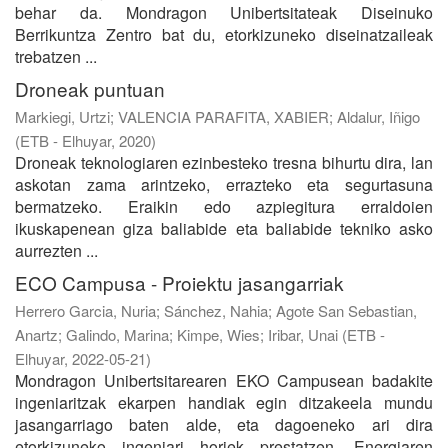
behar da. Mondragon Unibertsitateak Diseinuko
Berrikuntza Zentro bat du, etorkizuneko diseinatzaileak
trebatzen ...
Droneak puntuan
Markiegi, Urtzi
;
VALENCIA PARAFITA, XABIER
;
Aldalur, Iñigo
(
ETB - Elhuyar
,
2020
)
Droneak teknologiaren ezinbesteko tresna bihurtu dira, lan
askotan zama arintzeko, errazteko eta segurtasuna
bermatzeko. Eraikin edo azpiegitura erraldoien
ikuskapenean giza baliabide eta baliabide tekniko asko
aurrezten ...
ECO Campusa - Proiektu jasangarriak
Herrero Garcia, Nuria
;
Sánchez, Nahia
;
Agote San Sebastian,
Anartz
;
Galindo, Marina
;
Kimpe, Wies
;
Iribar, Unai
(
ETB -
Elhuyar
,
2022-05-21
)
Mondragon Unibertsitarearen EKO Campusean badakite
ingeniaritzak ekarpen handiak egin ditzakeela mundu
jasangarriago baten alde, eta dagoeneko ari dira
etorkizuneko ingeniari horiek prestatzen. Energiaren