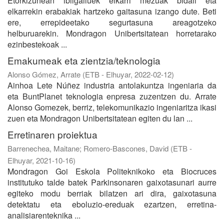
Etorkizunean ibilgailuek elkarri mezuak bidali eta
elkarrekin erabakiak hartzeko gaitasuna izango dute. Beti
ere, errepideetako segurtasuna areagotzeko
helburuarekin. Mondragon Unibertsitatean horretarako
ezinbestekoak ...
Emakumeak eta zientzia/teknologia
Alonso Gómez, Arrate
(
ETB - Elhuyar
,
2022-02-12
)
Ainhoa Lete Núñez industria antolakuntza ingeniaria da
eta BuntPlanet teknologia enpresa zuzentzen du. Arrate
Alonso Gomezek, berriz, telekomunikazio ingeniaritza ikasi
zuen eta Mondragon Unibertsitatean egiten du lan ...
Erretinaren proiektua
Barrenechea, Maitane
;
Romero-Bascones, David
(
ETB -
Elhuyar
,
2021-10-16
)
Mondragon Goi Eskola Politeknikoko eta Biocruces
institutuko talde batek Parkinsonaren gaixotasunari aurre
egiteko modu berriak bilatzen ari dira, gaixotasuna
detektatu eta eboluzio-ereduak ezartzen, erretina-
analisiarenteknika ...