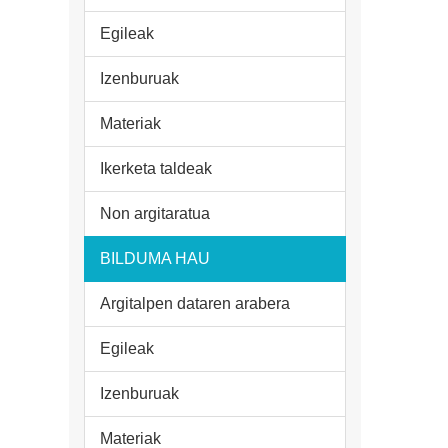
Egileak
Izenburuak
Materiak
Ikerketa taldeak
Non argitaratua
BILDUMA HAU
Argitalpen dataren arabera
Egileak
Izenburuak
Materiak