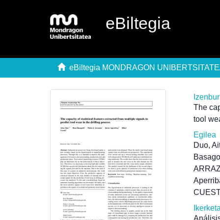
eBiltegia
eBiltegia MONDRAGON UNIBERTSITAT
Izenbu
The capa
tool wea
Egilea
Duo, Ai
Basagoi
ARRAZ
Aperrib
CUEST
Ikerket
Análisi