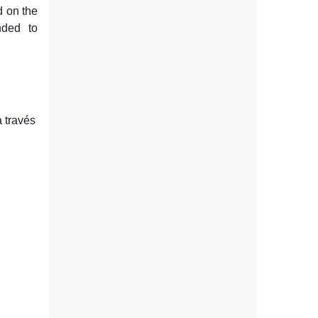
d on the
ended to
 través