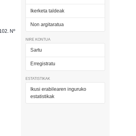
Ikerketa taldeak
Non argitaratua
102. Nº
NIRE KONTUA
Sartu
Erregistratu
ESTATISTIKAK
Ikusi erabilearen inguruko
estatistikak