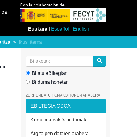
Con la colaboración de:
aioa
Euskara
|
Español
|
English
aritza
Ikusi itema
dict
Bilatu eBiltegian
Bilduma honetan
ZERRENDATU HONAKO HONEN ARABERA
EBILTEGIA OSOA
Komunitateak & bildumak
Argitalpen dataren arabera