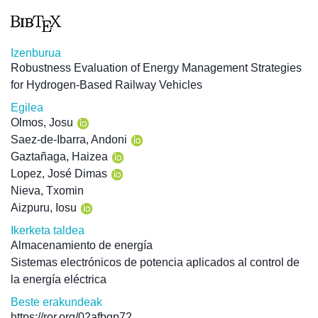
Izenburua
Robustness Evaluation of Energy Management Strategies
for Hydrogen-Based Railway Vehicles
Egilea
Olmos, Josu
Saez-de-Ibarra, Andoni
Gaztañaga, Haizea
Lopez, José Dimas
Nieva, Txomin
Aizpuru, Iosu
Ikerketa taldea
Almacenamiento de energía
Sistemas electrónicos de potencia aplicados al control de
la energía eléctrica
Beste erakundeak
https://ror.org/02afbgp72