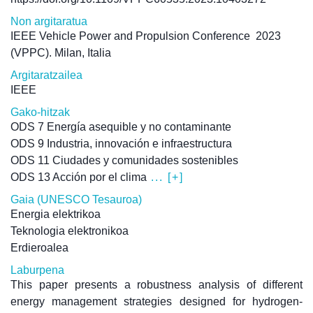
Non argitaratua
IEEE Vehicle Power and Propulsion Conference
2023
(VPPC). Milan, Italia
Argitaratzailea
IEEE
Gako-hitzak
ODS 7 Energía asequible y no contaminante
ODS 9 Industria, innovación e infraestructura
ODS 11 Ciudades y comunidades sostenibles
ODS 13 Acción por el clima
... [+]
Gaia (UNESCO Tesauroa)
Energia elektrikoa
Teknologia elektronikoa
Erdieroalea
Laburpena
This paper presents a robustness analysis of different
energy management strategies designed for hydrogen-