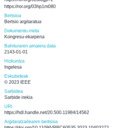
https://ror.org/03hp1m080
Bertsioa
Bertsio argitaratua
Dokumentu-mota
Kongresu-ekarpena
Bahituraren amaiera data
2143-01-01
Hizkuntza
Ingelesa
Eskubideak
© 2023 IEEE
Sarbidea
Sarbide irekia
URI
https://hdl.handle.net/20.500.11984/14562
Argitaratzailearen bertsioa
https://doi.org/10.1109/VPPC60535.2023.10403272