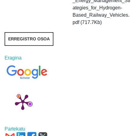
_Energy_Management_Str
ategies_for_Hydrogen-
Based_Railway_Vehicles.
pdf (717.7Kb)
ERREGISTRO OSOA
Eragina
Partekatu