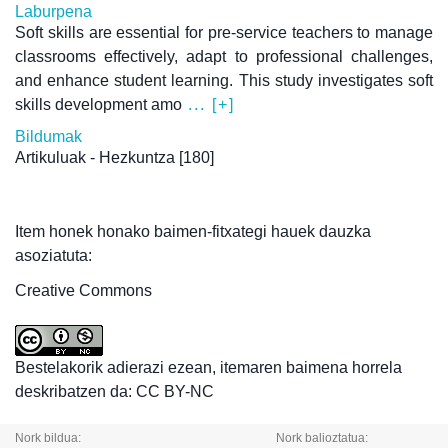
Laburpena
Soft skills are essential for pre-service teachers to manage
classrooms effectively, adapt to professional challenges,
and enhance student learning. This study investigates soft
skills development amo
... [+]
Bildumak
Artikuluak - Hezkuntza
[180]
Item honek honako baimen-fitxategi hauek dauzka
asoziatuta:
Creative Commons
Bestelakorik adierazi ezean, itemaren baimena horrela
deskribatzen da: CC BY-NC
Nork bildua:
Nork balioztatua: