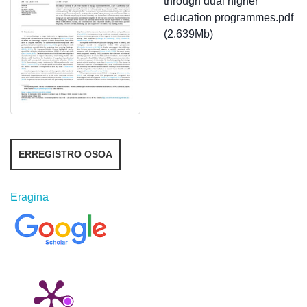
through dual higher
education programmes.pdf
(2.639Mb)
ERREGISTRO OSOA
Eragina