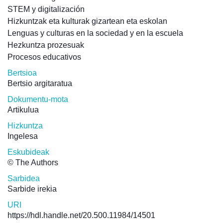
STEM y digitalización
Hizkuntzak eta kulturak gizartean eta eskolan
Lenguas y culturas en la sociedad y en la escuela
Hezkuntza prozesuak
Procesos educativos
Bertsioa
Bertsio argitaratua
Dokumentu-mota
Artikulua
Hizkuntza
Ingelesa
Eskubideak
© The Authors
Sarbidea
Sarbide irekia
URI
https://hdl.handle.net/20.500.11984/14501