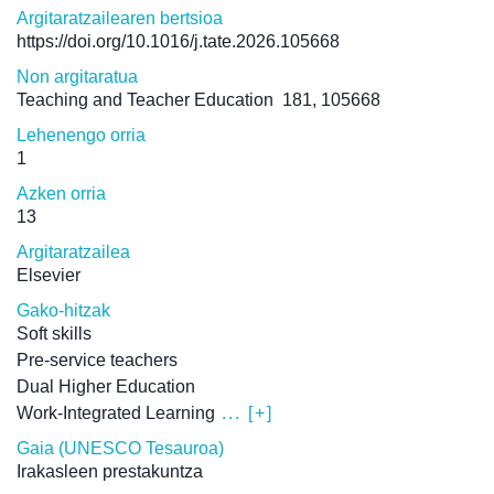
Argitaratzailearen bertsioa
https://doi.org/10.1016/j.tate.2026.105668
Non argitaratua
Teaching and Teacher Education
181, 105668
Lehenengo orria
1
Azken orria
13
Argitaratzailea
Elsevier
Gako-hitzak
Soft skills
Pre-service teachers
Dual Higher Education
Work-Integrated Learning
... [+]
Gaia (UNESCO Tesauroa)
Irakasleen prestakuntza