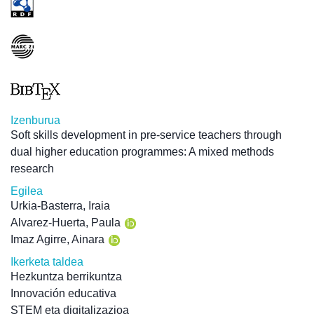
Izenburua
Soft skills development in pre-service teachers through
dual higher education programmes: A mixed methods
research
Egilea
Urkia-Basterra, Iraia
Alvarez-Huerta, Paula
Imaz Agirre, Ainara
Ikerketa taldea
Hezkuntza berrikuntza
Innovación educativa
STEM eta digitalizazioa