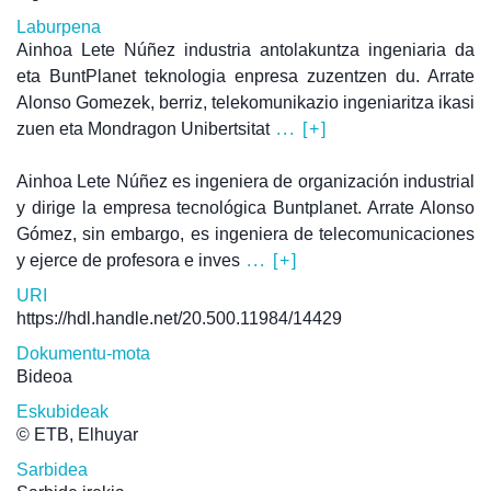
Laburpena
Ainhoa Lete Núñez industria antolakuntza ingeniaria da
eta BuntPlanet teknologia enpresa zuzentzen du. Arrate
Alonso Gomezek, berriz, telekomunikazio ingeniaritza ikasi
zuen eta Mondragon Unibertsitat
... [+]
Ainhoa Lete Núñez es ingeniera de organización industrial
y dirige la empresa tecnológica Buntplanet. Arrate Alonso
Gómez, sin embargo, es ingeniera de telecomunicaciones
y ejerce de profesora e inves
... [+]
URI
https://hdl.handle.net/20.500.11984/14429
Dokumentu-mota
Bideoa
Eskubideak
© ETB, Elhuyar
Sarbidea