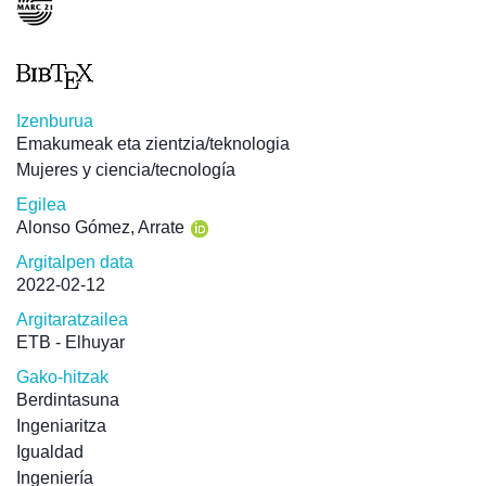
Izenburua
Emakumeak eta zientzia/teknologia
Mujeres y ciencia/tecnología
Egilea
Alonso Gómez, Arrate
Argitalpen data
2022-02-12
Argitaratzailea
ETB - Elhuyar
Gako-hitzak
Berdintasuna
Ingeniaritza
Igualdad
Ingeniería