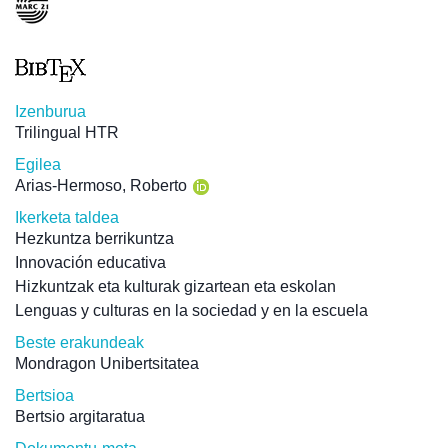
Izenburua
Trilingual HTR
Egilea
Arias-Hermoso, Roberto
Ikerketa taldea
Hezkuntza berrikuntza
Innovación educativa
Hizkuntzak eta kulturak gizartean eta eskolan
Lenguas y culturas en la sociedad y en la escuela
Beste erakundeak
Mondragon Unibertsitatea
Bertsioa
Bertsio argitaratua