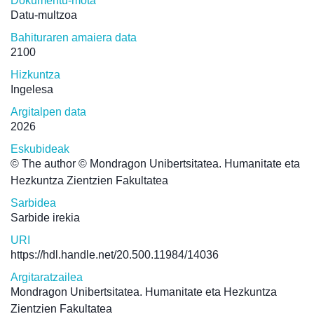
Dokumentu-mota
Datu-multzoa
Bahituraren amaiera data
2100
Hizkuntza
Ingelesa
Argitalpen data
2026
Eskubideak
© The author © Mondragon Unibertsitatea. Humanitate eta
Hezkuntza Zientzien Fakultatea
Sarbidea
Sarbide irekia
URI
https://hdl.handle.net/20.500.11984/14036
Argitaratzailea
Mondragon Unibertsitatea. Humanitate eta Hezkuntza
Zientzien Fakultatea