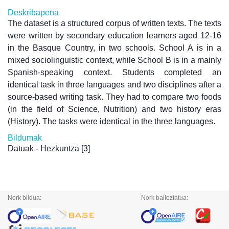
Deskribapena
The dataset is a structured corpus of written texts. The texts
were written by secondary education learners aged 12-16
in the Basque Country, in two schools. School A is in a
mixed sociolinguistic context, while School B is in a mainly
Spanish-speaking context. Students completed an
identical task in three languages and two disciplines after a
source-based writing task. They had to compare two foods
(in the field of Science, Nutrition) and two history eras
(History). The tasks were identical in the three languages.
Bildumak
Datuak - Hezkuntza
[3]
Nork bildua:
Nork balioztatua: