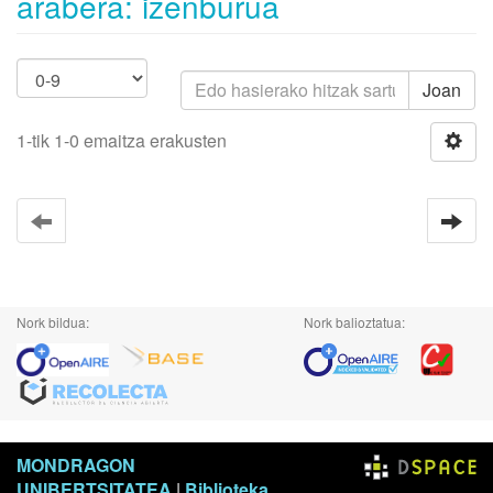
arabera: izenburua
Joan
1-tik 1-0 emaitza erakusten
Nork bildua:
Nork balioztatua:
MONDRAGON
UNIBERTSITATEA
|
Biblioteka