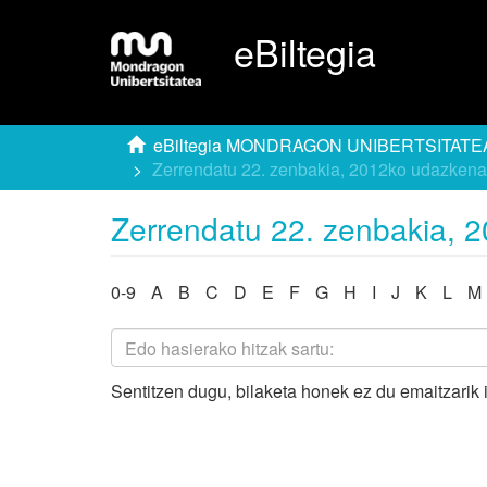
eBiltegia
eBiltegia MONDRAGON UNIBERTSITATE
Zerrendatu 22. zenbakia, 2012ko udazkena
Zerrendatu 22. zenbakia, 
0-9
A
B
C
D
E
F
G
H
I
J
K
L
M
Sentitzen dugu, bilaketa honek ez du emaitzarik 