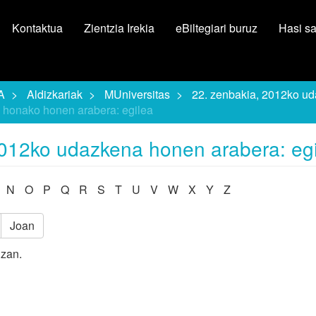
Kontaktua
Zientzia Irekia
eBiltegiari buruz
Hasi s
A
Aldizkariak
MUniversitas
22. zenbakia, 2012ko u
 honako honen arabera: egilea
2012ko udazkena honen arabera: eg
N
O
P
Q
R
S
T
U
V
W
X
Y
Z
Joan
izan.