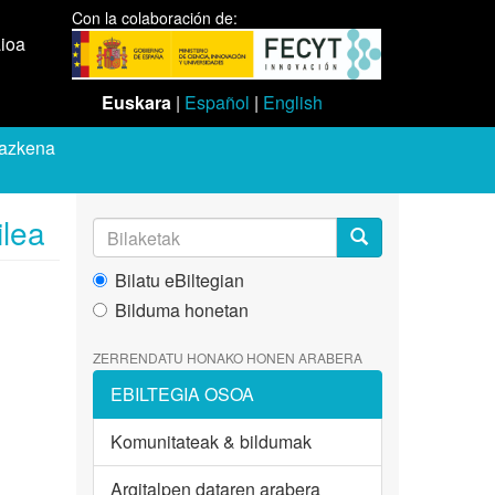
Con la colaboración de:
aioa
Euskara
|
Español
|
English
dazkena
ilea
Bilatu eBiltegian
Bilduma honetan
ZERRENDATU HONAKO HONEN ARABERA
EBILTEGIA OSOA
Komunitateak & bildumak
Argitalpen dataren arabera