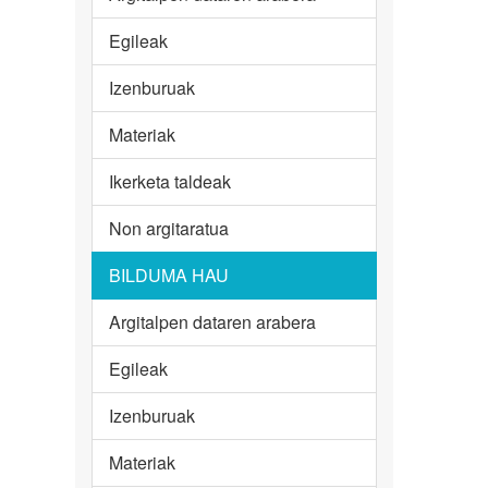
Egileak
Izenburuak
Materiak
Ikerketa taldeak
Non argitaratua
BILDUMA HAU
Argitalpen dataren arabera
Egileak
Izenburuak
Materiak