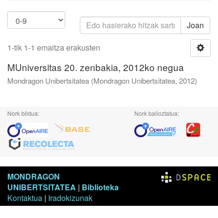
Joan
1-tik 1-1 emaitza erakusten
MUniversitas 20. zenbakia, 2012ko negua
Mondragon Unibertsitatea
(
Mondragon Unibertsitatea
,
2012
)
Nork bildua:
Nork balioztatua:
MONDRAGON
UNIBERTSITATEA
|
Biblioteka
Kontaktua
|
Iradokizunak