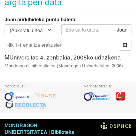
argitalpen data
Joan aurkibideko puntu batera:
Joan
1-tik 1-1 emaitza erakusten
MUniversitas 4. zenbakia, 2006ko udazkena
Mondragon Unibertsitatea
(
Mondragon Unibertsitatea
,
2006
)
Nork bildua:
Nork balioztatua:
MONDRAGON
UNIBERTSITATEA
|
Biblioteka