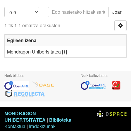
Joan
1-tik 1-1 emaitza erakusten
Egileen izena
Mondragon Unibertsitatea
[1]
Nork bildua:
Nork balioztatua:
MONDRAGON
UNIBERTSITATEA
|
Biblioteka
Kontaktua
|
Iradokizunak